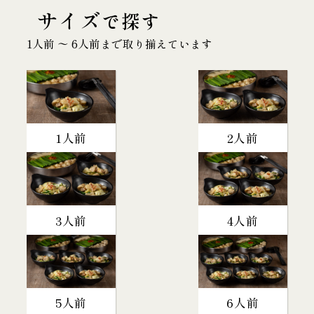
サイズ
で探す
1人前 〜 6人前まで取り揃えています
1人前
2人前
3人前
4人前
5人前
6人前