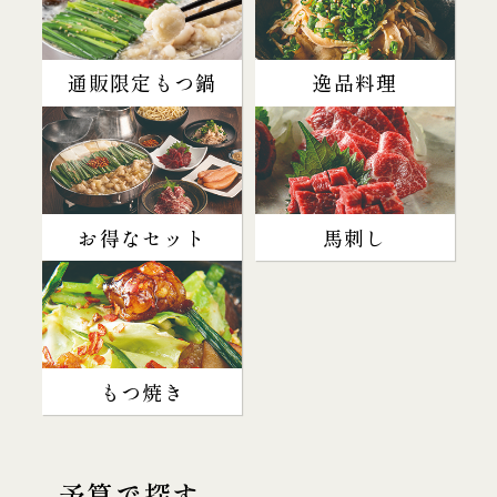
通販限定もつ鍋
逸品料理
お得なセット
馬刺し
もつ焼き
予算で探す