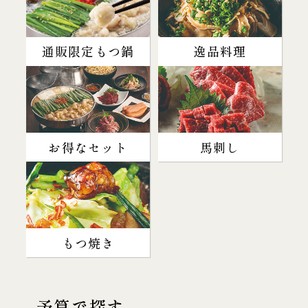
通販限定もつ鍋
逸品料理
お得なセット
馬刺し
もつ焼き
予算で探す