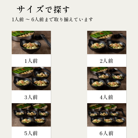
サイズ
で探す
1人前 〜 6人前まで取り揃えています
1人前
2人前
3人前
4人前
5人前
6人前