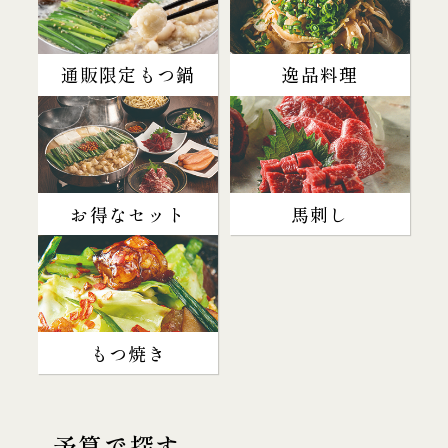
通販限定もつ鍋
逸品料理
お得なセット
馬刺し
もつ焼き
予算で探す