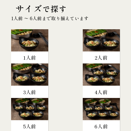
サイズ
で探す
1人前 〜 6人前まで取り揃えています
1人前
2人前
3人前
4人前
5人前
6人前