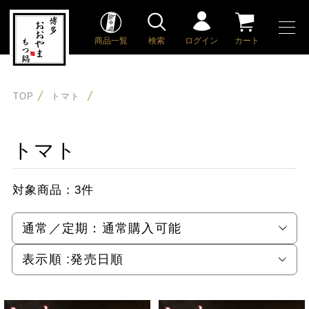
商品一覧
検索
ログイン
カート
TOP
トマト
トマト
対象商品：
3件
通常／定期：
通常購入可能
表示順 :
発売日順