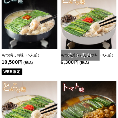
売り切れ
もつ鍋しお味（5人前）
もつ鍋博多とんこつ味（3人前）
10,500
6,300
円
円
(税込)
(税込)
WEB限定