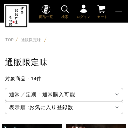
商品一覧
検索
ログイン
カート
TOP
通販限定味
通販限定味
対象商品：
14件
通常／定期：
通常購入可能
表示順 :
お気に入り登録数