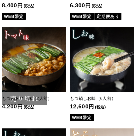
8,400
6,300
円
円
(税込)
(税込)
WEB限定
WEB限定
定期便あり
売り切れ
もつ鍋トマト味（2人前）
もつ鍋しお味（6人前）
4,200
12,600
円
円
(税込)
(税込)
WEB限定