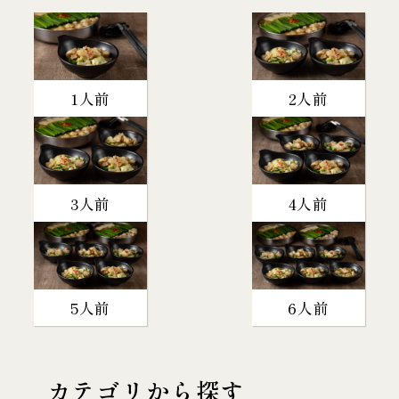
1人前
2人前
3人前
4人前
5人前
6人前
カテゴリから探す