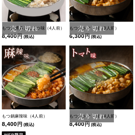
売り切れ
売り切れ
もつ鍋博多とんこつ味（4人前）
もつ鍋トマト味（3人前）
8,400
6,300
円
円
(税込)
(税込)
売り切れ
もつ鍋麻辣味（4人前）
もつ鍋トマト味（4人前）
8,400
8,400
円
円
(税込)
(税込)