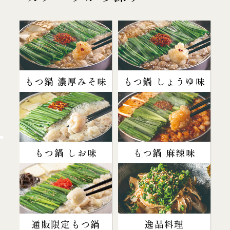
もつ鍋 濃厚みそ味
もつ鍋 しょうゆ味
もつ鍋 しお味
もつ鍋 麻辣味
通販限定もつ鍋
逸品料理