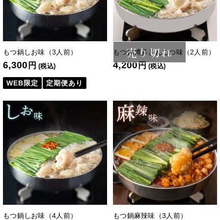
売り切れ
もつ鍋しお味（3人前）
もつ鍋博多とんこつ味（2人前）
6,300
4,200
円
円
(税込)
(税込)
WEB限定
定期便あり
もつ鍋しお味（4人前）
もつ鍋麻辣味（3人前）