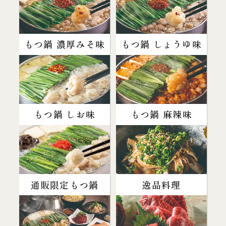
もつ鍋 濃厚みそ味
もつ鍋 しょうゆ味
もつ鍋 しお味
もつ鍋 麻辣味
通販限定もつ鍋
逸品料理