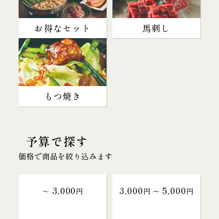
お得なセット
馬刺し
もつ焼き
予算で探す
価格で商品を絞り込みます
3,000
3,000
5,000
～
円
円 〜
円