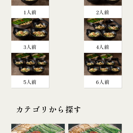
1人前
2人前
3人前
4人前
5人前
6人前
カテゴリから探す