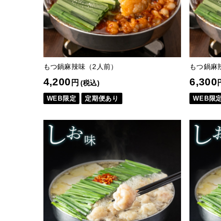
もつ鍋麻辣味（2人前）
もつ鍋麻
4,200
6,300
円
(税込)
WEB限定
定期便あり
WEB限