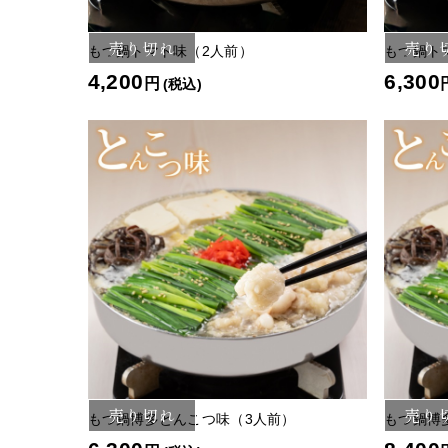
売り切れ
売り
もつ鍋トマト味（2人前）
もつ鍋ト
4,200
6,300
円
(税込)
売り切れ
売り
もつ鍋博多とんこつ味（3人前）
もつ鍋博