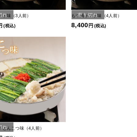
切れ
売り切れ
マト味（3人前）
もつ鍋トマト味（4人前）
8,400
円
円
(税込)
(税込)
切れ
多とんこつ味（4人前）