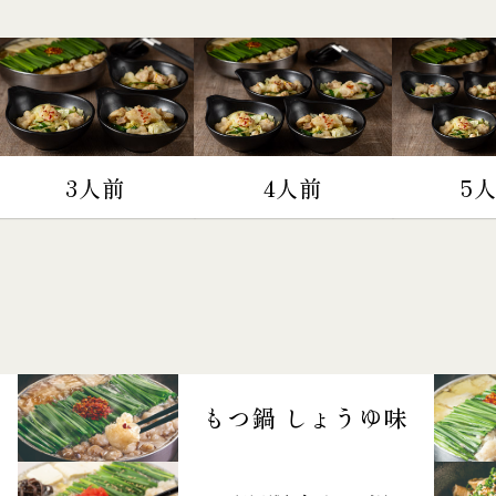
3人前
4人前
5
もつ鍋 しょうゆ味