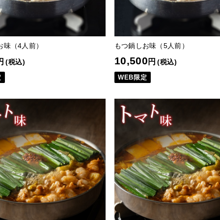
お味（4人前）
もつ鍋しお味（5人前）
10,500
円
円
(税込)
(税込)
定
WEB限定