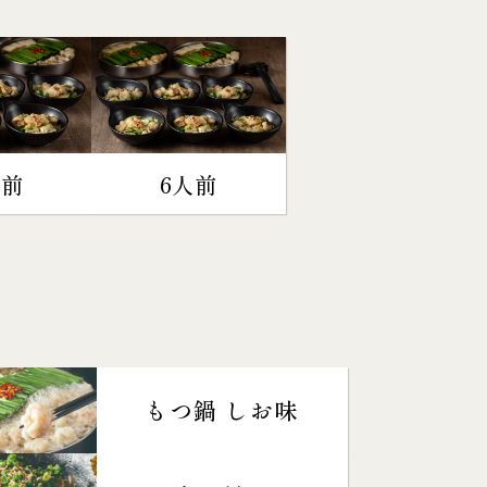
人前
6人前
もつ鍋 しお味