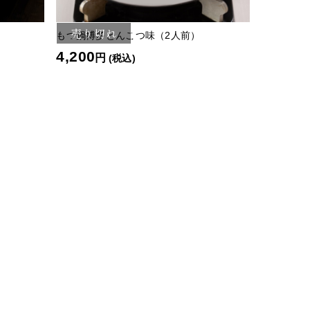
売り切れ
もつ鍋博多とんこつ味（2人前）
4,200
円
(税込)