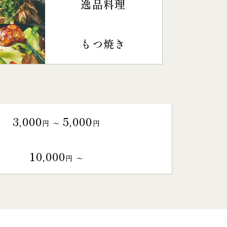
逸品料理
もつ焼き
3,000
5,000
円 〜
円
10,000
円 〜