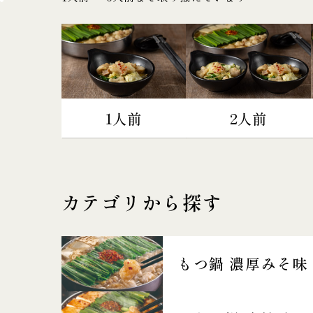
1人前
2人前
カテゴリから探す
もつ鍋 濃厚みそ味