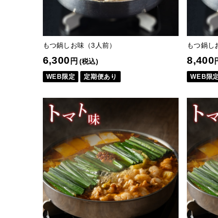
もつ鍋しお味（3人前）
もつ鍋し
6,300
8,400
円
(税込)
WEB限定
定期便あり
WEB限