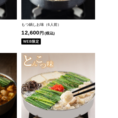
もつ鍋しお味（6人前）
12,600
円
(税込)
WEB限定