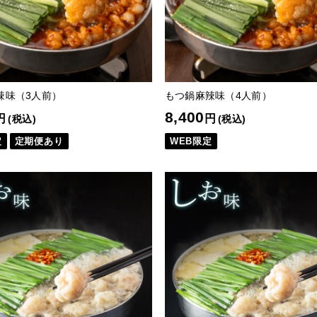
辣味（3人前）
もつ鍋麻辣味（4人前）
8,400
円
円
(税込)
(税込)
定
定期便あり
WEB限定