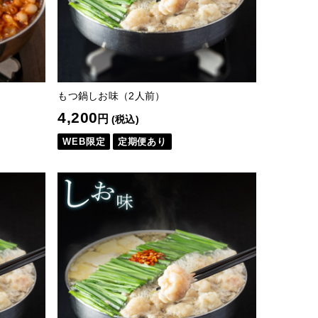
もつ鍋しお味（2人前）
4,200
円
(税込)
WEB限定
定期便あり