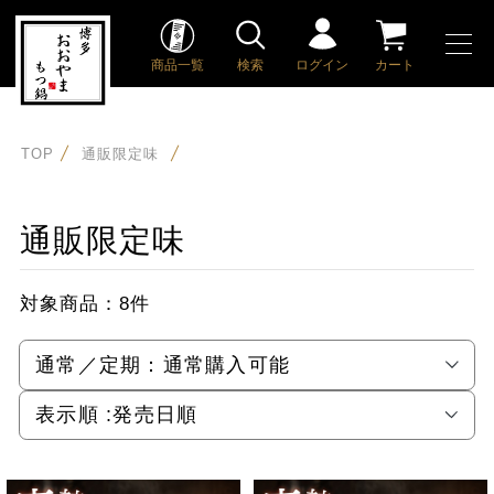
商品一覧
検索
ログイン
カート
TOP
通販限定味
通販限定味
対象商品：
8件
通常／定期：
通常購入可能
表示順 :
発売日順