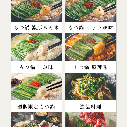
もつ鍋 濃厚みそ味
もつ鍋 しょうゆ味
もつ鍋 しお味
もつ鍋 麻辣味
通販限定もつ鍋
逸品料理