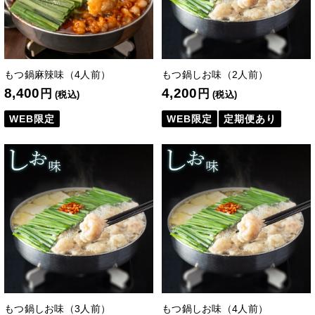
もつ鍋麻辣味（4人前）
もつ鍋しお味（2人前）
8,400
4,200
円
円
(税込)
(税込)
WEB限定
WEB限定
定期便あり
もつ鍋しお味（3人前）
もつ鍋しお味（4人前）