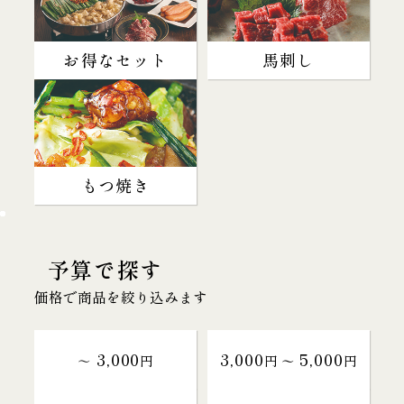
お得なセット
馬刺し
もつ焼き
予算で探す
価格で商品を絞り込みます
3,000
3,000
5,000
～
円
円 〜
円