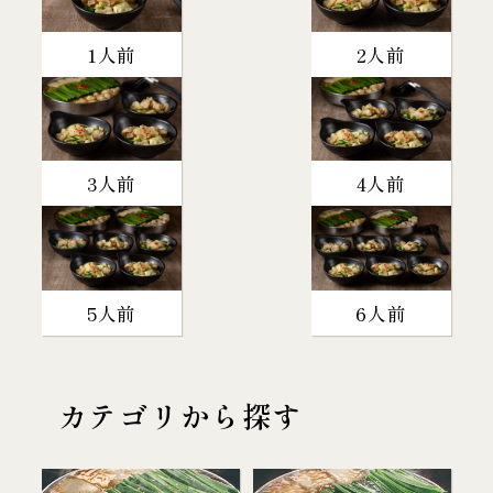
1人前
2人前
3人前
4人前
5人前
6人前
カテゴリから探す