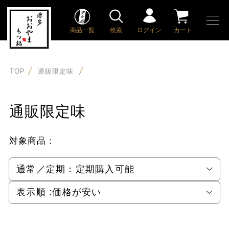
商品一覧
検索
ログイン
カート
TOP
通販限定味
通販限定味
対象商品：
通常／定期：
定期購入可能
表示順 :
価格が安い