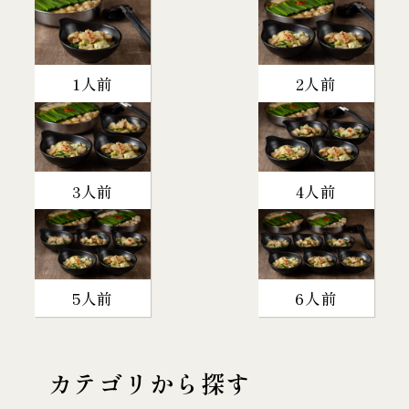
1人前
2人前
3人前
4人前
5人前
6人前
カテゴリから探す