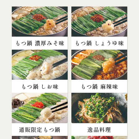
もつ鍋 濃厚みそ味
もつ鍋 しょうゆ味
もつ鍋 しお味
もつ鍋 麻辣味
通販限定もつ鍋
逸品料理