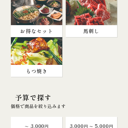
お得なセット
馬刺し
もつ焼き
予算で探す
価格で商品を絞り込みます
3,000
3,000
5,000
～
円
円 〜
円