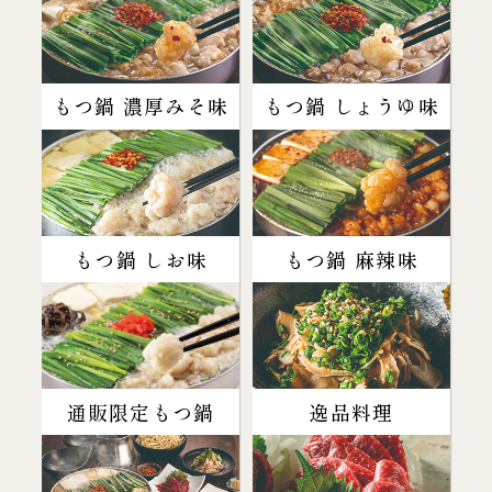
もつ鍋 濃厚みそ味
もつ鍋 しょうゆ味
もつ鍋 しお味
もつ鍋 麻辣味
通販限定もつ鍋
逸品料理