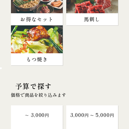
お得なセット
馬刺し
もつ焼き
予算で探す
価格で商品を絞り込みます
3,000
3,000
5,000
～
円
円 〜
円