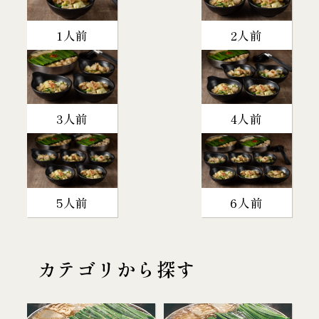
1人前
2人前
3人前
4人前
5人前
6人前
カテゴリから探す