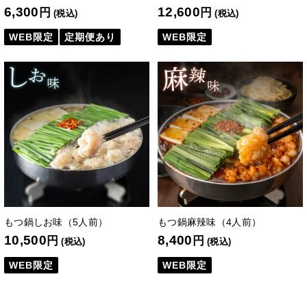
6,300
12,600
円
円
(税込)
(税込)
WEB限定
定期便あり
WEB限定
もつ鍋しお味（5人前）
もつ鍋麻辣味（4人前）
10,500
8,400
円
円
(税込)
(税込)
WEB限定
WEB限定