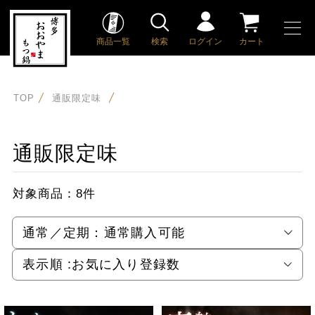
商品一覧
検索
ログイン
カート
TOP
通販限定味
通販限定味
対象商品：
8件
通常／定期：
通常購入可能
表示順 :
お気に入り登録数