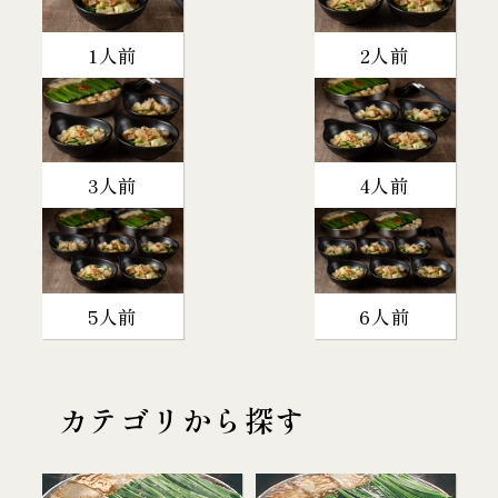
1人前
2人前
3人前
4人前
5人前
6人前
カテゴリから探す