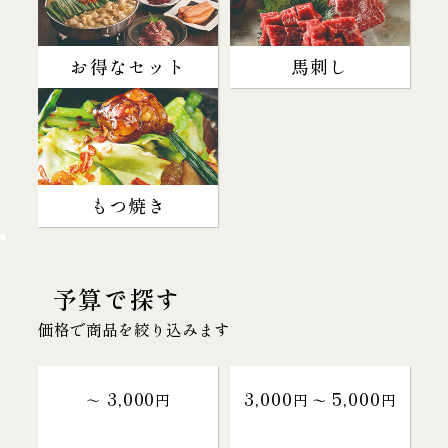
お得なセット
馬刺し
もつ焼き
予算で探す
価格で商品を絞り込みます
3,000
3,000
5,000
～
円
円 〜
円