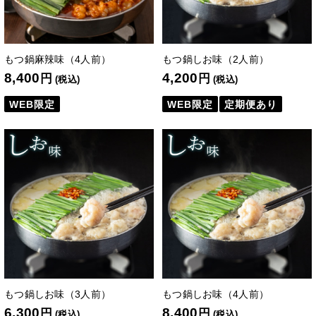
もつ鍋麻辣味（4人前）
もつ鍋しお味（2人前）
8,400
4,200
円
円
(税込)
(税込)
WEB限定
WEB限定
定期便あり
もつ鍋しお味（3人前）
もつ鍋しお味（4人前）
6,300
8,400
円
円
(税込)
(税込)