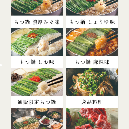
もつ鍋 濃厚みそ味
もつ鍋 しょうゆ味
もつ鍋 しお味
もつ鍋 麻辣味
通販限定もつ鍋
逸品料理