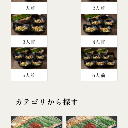
1人前
2人前
3人前
4人前
5人前
6人前
カテゴリから探す