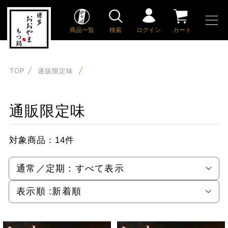
商品一覧
検索
ログイン
カート
TOP
通販限定味
通販限定味
対象商品：
14件
通常／定期：
すべて表示
表示順 :
新着順