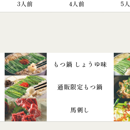
3人前
4人前
5
もつ鍋 しょうゆ味
通販限定もつ鍋
馬刺し