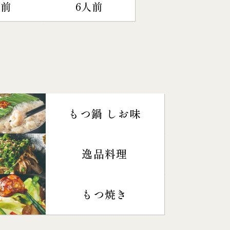
人前
6人前
もつ鍋 しお味
逸品料理
もつ焼き