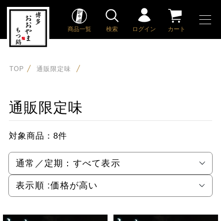
商品一覧
検索
ログイン
カート
TOP
通販限定味
通販限定味
対象商品：
8件
通常／定期：
すべて表示
表示順 :
価格が高い