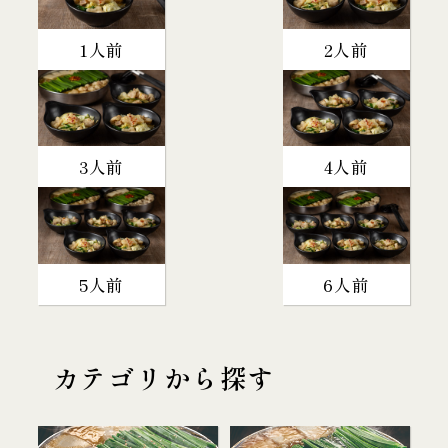
1人前
2人前
3人前
4人前
5人前
6人前
カテゴリから探す