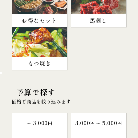
お得なセット
馬刺し
もつ焼き
予算で探す
価格で商品を絞り込みます
3,000
3,000
5,000
～
円
円 〜
円