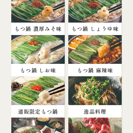
もつ鍋 濃厚みそ味
もつ鍋 しょうゆ味
もつ鍋 しお味
もつ鍋 麻辣味
通販限定もつ鍋
逸品料理