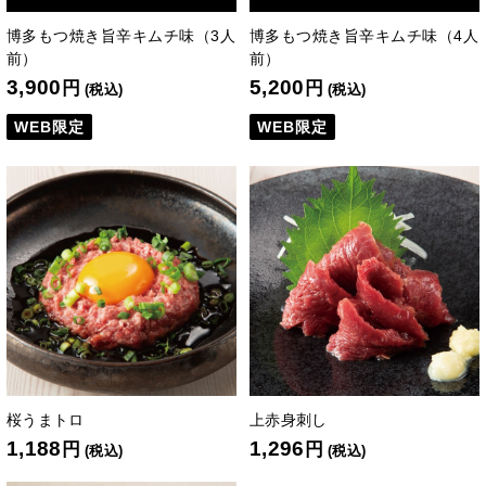
博多もつ焼き旨辛キムチ味（3人
博多もつ焼き旨辛キムチ味（4人
前）
前）
3,900
5,200
円
円
(税込)
(税込)
WEB限定
WEB限定
桜うまトロ
上赤身刺し
1,188
1,296
円
円
(税込)
(税込)