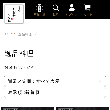
商品一覧
検索
ログイン
カート
TOP
逸品料理
逸品料理
対象商品：
41件
通常／定期：
すべて表示
表示順 :
新着順