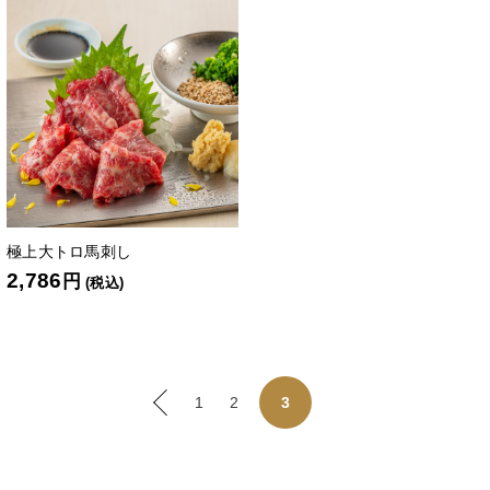
極上大トロ馬刺し
2,786
円
(税込)
1
2
3