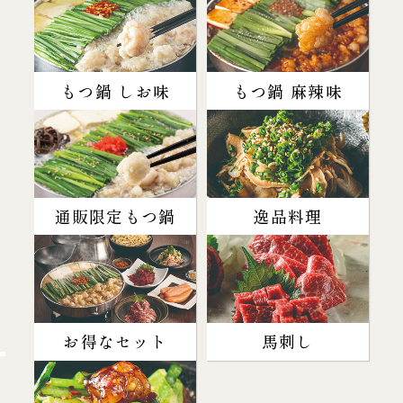
もつ鍋 しお味
もつ鍋 麻辣味
通販限定もつ鍋
逸品料理
お得なセット
馬刺し