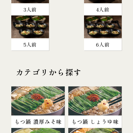
3人前
4人前
5人前
6人前
カテゴリから探す
もつ鍋 濃厚みそ味
もつ鍋 しょうゆ味