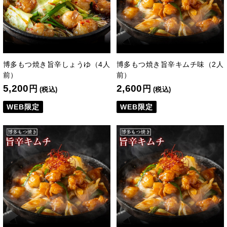
博多もつ焼き旨辛しょうゆ（4人
博多もつ焼き旨辛キムチ味（2人
前）
前）
5,200
2,600
円
円
(税込)
(税込)
WEB限定
WEB限定