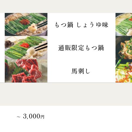
もつ鍋 しょうゆ味
通販限定もつ鍋
馬刺し
3,000
～
円