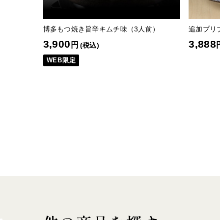
博多もつ焼き旨辛キムチ味（3人前）
追加プリプ
3,900
3,888
円
(税込)
WEB限定