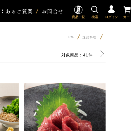
よくあるご質問
お問合せ
商品一覧
検索
ログイン
カー
TOP
逸品料理
対象商品：
41件