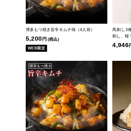
博多もつ焼き旨辛キムチ味（4人前）
馬刺し3
刺し、桜
5,200
円
(税込)
4,946
WEB限定