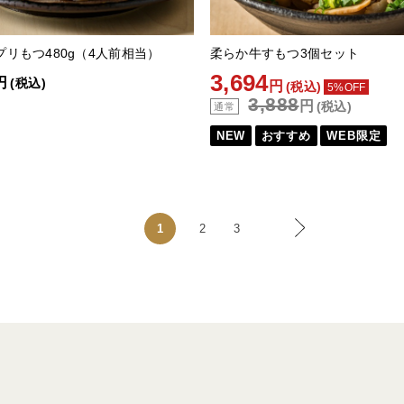
リもつ480g（4人前相当）
柔らか牛すもつ3個セット
3,694
円
(税込)
円
(税込)
5%OFF
3,888
円
(税込)
通常
NEW
おすすめ
WEB限定
1
2
3