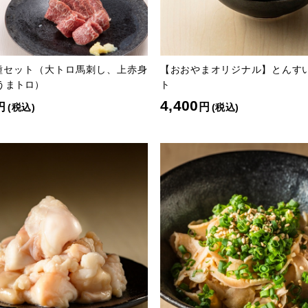
種セット（大トロ馬刺し、上赤身
【おおやまオリジナル】とんすい
うまトロ）
ト
4,400
円
円
(税込)
(税込)