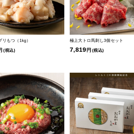
プリもつ（1kg）
極上大トロ馬刺し3個セット
7,819
円
円
(税込)
(税込)