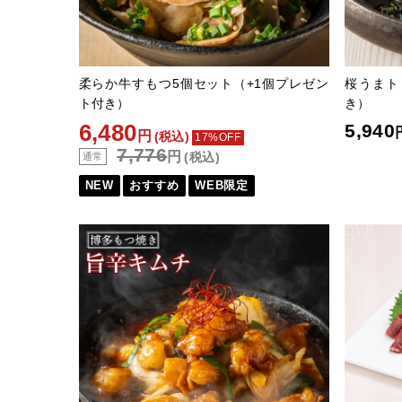
柔らか牛すもつ5個セット（+1個プレゼン
桜うまト
ト付き）
き）
6,480
5,940
円
(税込)
17%OFF
7,776
円
(税込)
通常
NEW
おすすめ
WEB限定