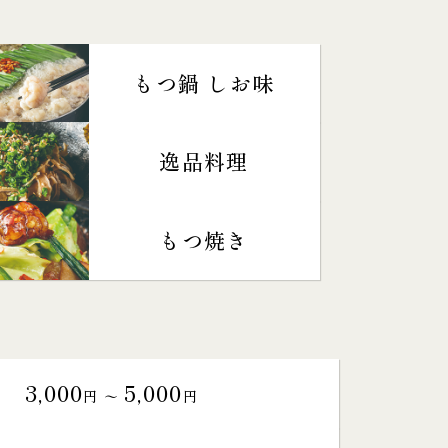
もつ鍋 しお味
逸品料理
もつ焼き
3,000
5,000
円 〜
円