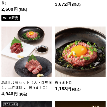
前）
3,672
円
(税込)
2,600
円
(税込)
WEB限定
馬刺し3種セット（大トロ馬刺
桜うまトロ
し、上赤身刺し、桜うまトロ）
1,188
円
(税込)
4,946
円
(税込)