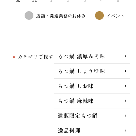
30
31
1
2
3
4
5
店舗・発送業務のお休み
イベント
もつ鍋 濃厚みそ味
カテゴリで探す
もつ鍋 しょうゆ味
もつ鍋 しお味
もつ鍋 麻辣味
通販限定もつ鍋
逸品料理