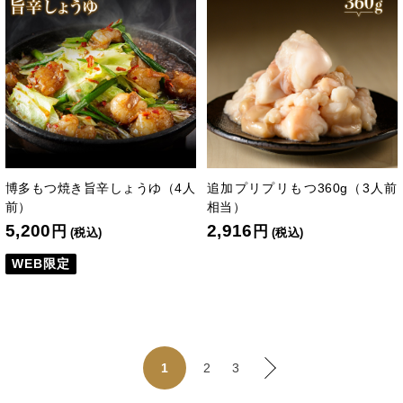
博多もつ焼き旨辛しょうゆ（4人
追加プリプリもつ360g（3人前
前）
相当）
5,200
2,916
円
円
(税込)
(税込)
WEB限定
2
3
1