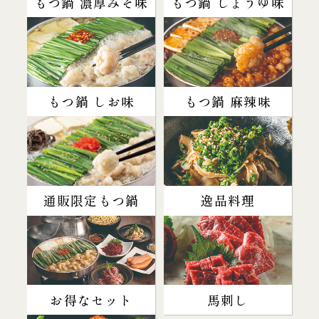
もつ鍋 濃厚みそ味
もつ鍋 しょうゆ味
もつ鍋 しお味
もつ鍋 麻辣味
通販限定もつ鍋
逸品料理
お得なセット
馬刺し