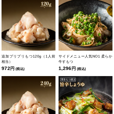
追加プリプリもつ120g（1人前
サイドメニュー人気NO1 柔らか
相当）
牛すもつ
972
1,296
円
円
(税込)
(税込)