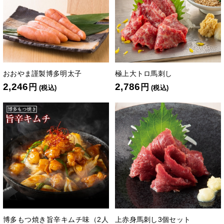
おおやま謹製博多明太子
極上大トロ馬刺し
2,246
2,786
円
円
(税込)
(税込)
博多もつ焼き旨辛キムチ味（2人
上赤身馬刺し3個セット