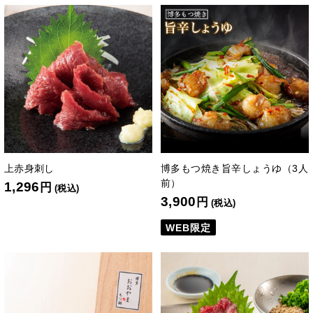
上赤身刺し
博多もつ焼き旨辛しょうゆ（3人
前）
1,296
円
(税込)
3,900
円
(税込)
WEB限定