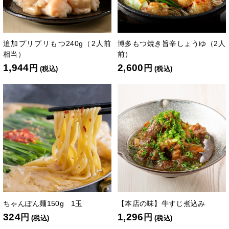
追加プリプリもつ240g（2人前
博多もつ焼き旨辛しょうゆ（2人
相当）
前）
1,944
2,600
円
円
(税込)
(税込)
ちゃんぽん麺150g 1玉
【本店の味】牛すじ煮込み
324
1,296
円
円
(税込)
(税込)