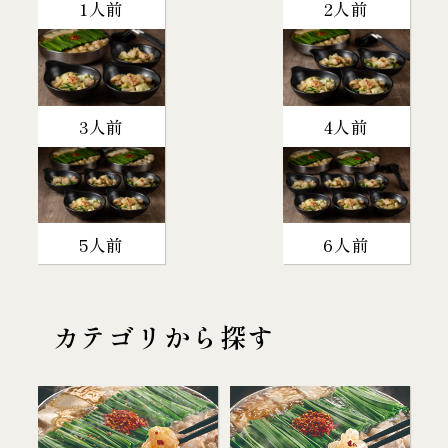
1人前
2人前
3人前
4人前
5人前
6人前
カテゴリから探す