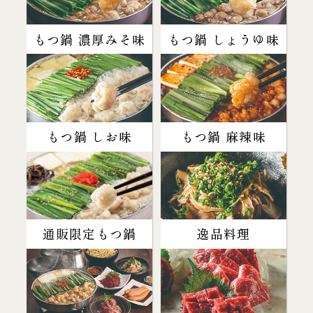
もつ鍋 濃厚みそ味
もつ鍋 しょうゆ味
もつ鍋 しお味
もつ鍋 麻辣味
通販限定もつ鍋
逸品料理