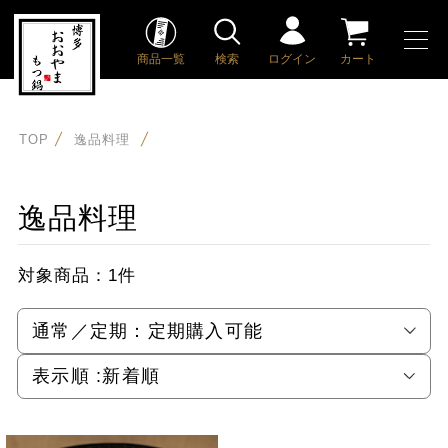
商品一覧
検索
ログイン
カート
TOP
逸品料理
逸品料理
対象商品：
1件
通常／定期：
定期購入可能
表示順 :
新着順