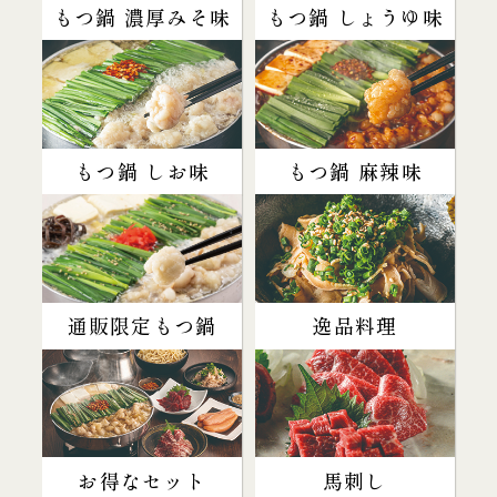
もつ鍋 濃厚みそ味
もつ鍋 しょうゆ味
もつ鍋 しお味
もつ鍋 麻辣味
通販限定もつ鍋
逸品料理
お得なセット
馬刺し