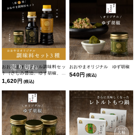
売り切れ
おおやまオリジナル調味料セッ
おおやまオリジナル ゆず胡椒
ト（さしみ醤油、ゆず胡椒、ポ
540
円
(税込)
ン酢）
1,620
円
(税込)