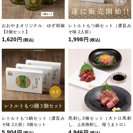
おおやまオリジナル ゆず胡椒
レトルトもつ鍋セット（濃旨み
【3個セット】
そ味 2人前）
1,620
1,998
円
円
(税込)
(税込)
レトルトもつ鍋セット（濃旨み
馬刺し3種セット（大トロ馬刺
そ味 2人前）3個セット
し、上赤身刺し、桜うまトロ）
5,904
4,946
円
円
(税込)
(税込)