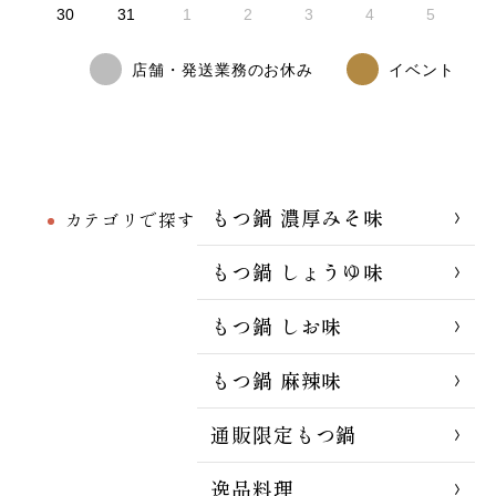
30
31
1
2
3
4
5
店舗・発送業務のお休み
イベント
もつ鍋 濃厚みそ味
カテゴリで探す
もつ鍋 しょうゆ味
もつ鍋 しお味
もつ鍋 麻辣味
通販限定もつ鍋
逸品料理