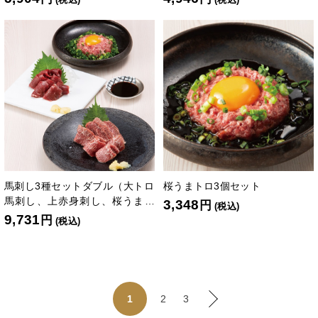
馬刺し3種セットダブル（大トロ
桜うまトロ3個セット
馬刺し、上赤身刺し、桜うまト
3,348
円
(税込)
ロ各2個）
9,731
円
(税込)
2
3
1