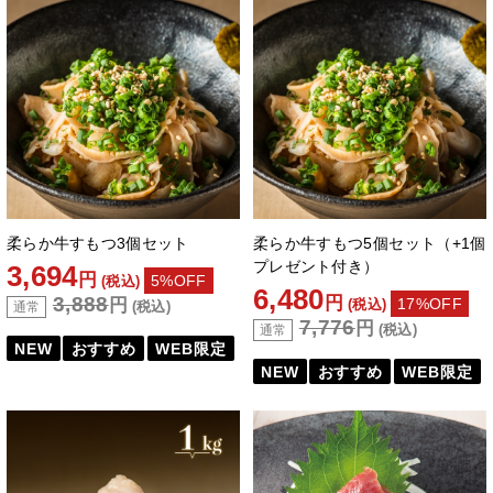
柔らか牛すもつ3個セット
柔らか牛すもつ5個セット（+1個
プレゼント付き）
3,694
円
5%OFF
(税込)
6,480
3,888
円
円
17%OFF
(税込)
(税込)
通常
7,776
円
(税込)
通常
NEW
おすすめ
WEB限定
NEW
おすすめ
WEB限定