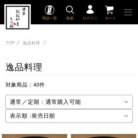
商品一覧
検索
ログイン
カート
TOP
逸品料理
逸品料理
対象商品：
40件
通常／定期：
通常購入可能
表示順 :
発売日順