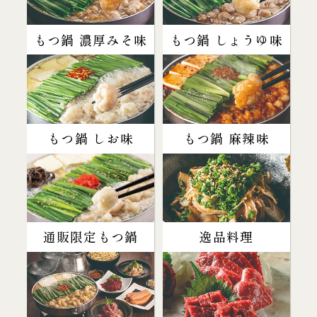
もつ鍋 濃厚みそ味
もつ鍋 しょうゆ味
もつ鍋 しお味
もつ鍋 麻辣味
通販限定もつ鍋
逸品料理