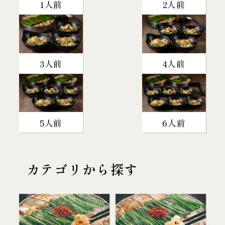
1人前
2人前
3人前
4人前
5人前
6人前
カテゴリから探す