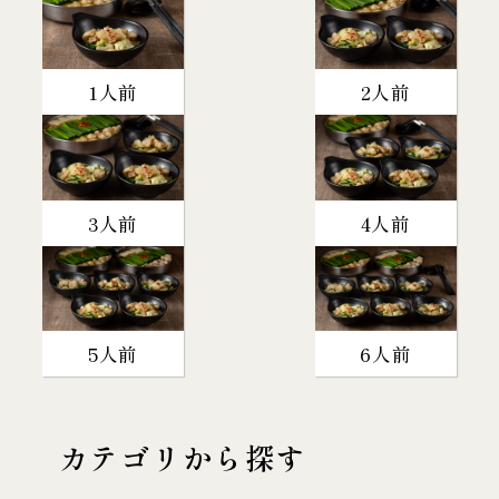
1人前
2人前
3人前
4人前
5人前
6人前
カテゴリから探す