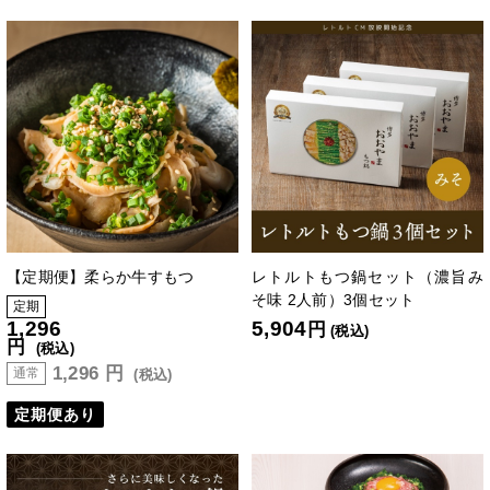
【定期便】柔らか牛すもつ
レトルトもつ鍋セット（濃旨み
そ味 2人前）3個セット
定期
1,296
5,904
円
(税込)
円
(税込)
1,296
円
通常
(税込)
定期便あり