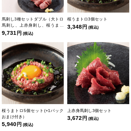
馬刺し3種セットダブル（大トロ
桜うまトロ3個セット
馬刺し、上赤身刺し、桜うまト
3,348
円
(税込)
ロ各2個）
9,731
円
(税込)
桜うまトロ5個セット(+1パック
上赤身馬刺し3個セット
おまけ付き）
3,672
円
(税込)
5,940
円
(税込)