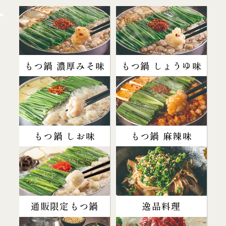
もつ鍋 濃厚みそ味
もつ鍋 しょうゆ味
もつ鍋 しお味
もつ鍋 麻辣味
通販限定もつ鍋
逸品料理