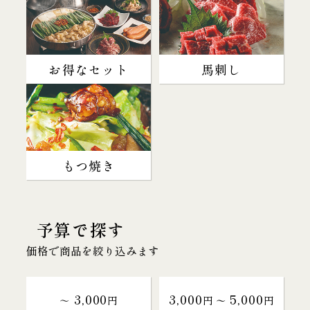
お得なセット
馬刺し
もつ焼き
予算で探す
価格で商品を絞り込みます
3,000
3,000
5,000
～
円
円 〜
円