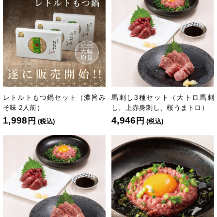
レトルトもつ鍋セット（濃旨み
馬刺し3種セット（大トロ馬刺
そ味 2人前）
し、上赤身刺し、桜うまトロ）
1,998
4,946
円
円
(税込)
(税込)