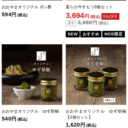
おおやまオリジナル ポン酢
柔らか牛すもつ3個セット
3,694
594
円
(税込)
円
5%OFF
(税込)
3,888
円
(税込)
通常
NEW
おすすめ
WEB限定
おおやまオリジナル ゆず胡椒
おおやまオリジナル ゆず胡椒
【3個セット】
540
円
(税込)
1,620
円
(税込)