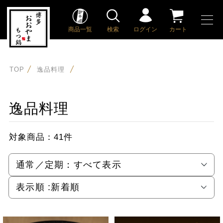
商品一覧
検索
ログイン
カート
TOP
逸品料理
逸品料理
対象商品：
41件
通常／定期：
すべて表示
表示順 :
新着順