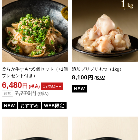
柔らか牛すもつ5個セット（+1個
追加プリプリもつ（1kg）
プレゼント付き）
8,100
円
(税込)
6,480
円
17%OFF
(税込)
NEW
7,776
円
(税込)
通常
NEW
おすすめ
WEB限定