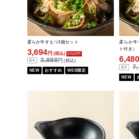
柔らか牛すもつ3個セット
柔らか牛
ト付き）
3,694
円
(税込)
5%OFF
6,48
3,888
円
(税込)
通常
7
通常
NEW
おすすめ
WEB限定
NEW