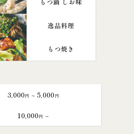
もつ鍋 しお味
逸品料理
もつ焼き
3,000
5,000
円 〜
円
10,000
円 〜