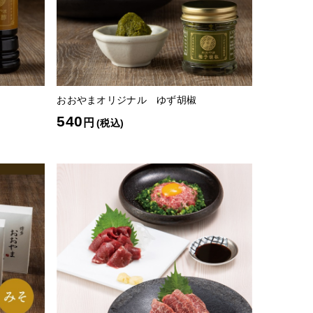
おおやまオリジナル ゆず胡椒
540
円
(税込)