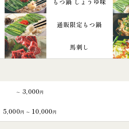
もつ鍋 しょうゆ味
通販限定もつ鍋
馬刺し
3,000
～
円
5,000
10,000
円 〜
円