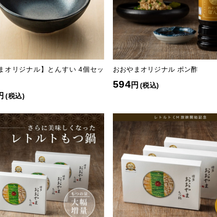
まオリジナル】とんすい 4個セッ
おおやまオリジナル ポン酢
594
円
(税込)
円
(税込)