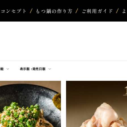
コンセプト
もつ鍋の作り方
ご利用ガイド
可能
表示順 :
発売日順