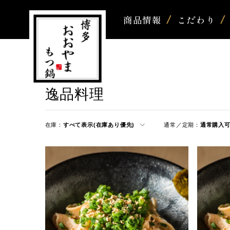
商品情報
こだわり
逸品料理
在庫：
すべて表示(在庫あり優先)
通常／定期：
通常購入