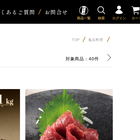
よくあるご質問
お問合せ
商品一覧
検索
ログイン
カー
TOP
逸品料理
対象商品：
40件