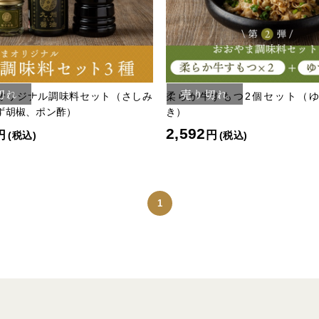
切れ
売り切れ
オリジナル調味料セット（さしみ
柔らか牛すもつ2個セット（
ず胡椒、ポン酢）
き）
2,592
円
円
(税込)
(税込)
1