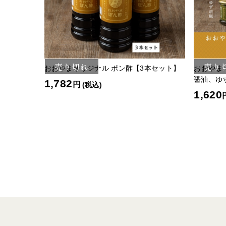
売り切れ
売り
おおやまオリジナル ポン酢【3本セット】
おおやま
醤油、ゆ
1,782
円
(税込)
1,620