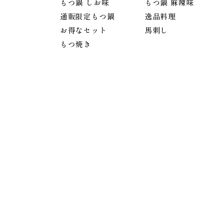
もつ鍋 しお味
もつ鍋 麻辣味
通販限定もつ鍋
逸品料理
お得なセット
馬刺し
もつ焼き