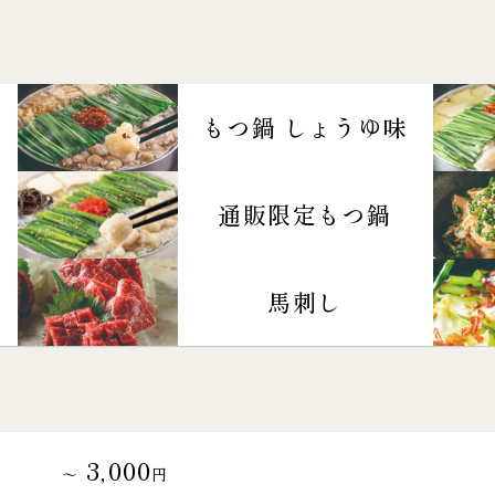
もつ鍋 しょうゆ味
通販限定もつ鍋
馬刺し
3,000
～
円