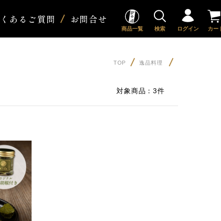
よくあるご質問
お問合せ
商品一覧
検索
ログイン
カー
TOP
逸品料理
対象商品：
3件