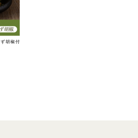
ゆず胡椒付