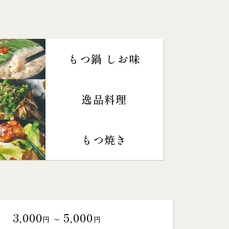
もつ鍋 しお味
逸品料理
もつ焼き
3,000
5,000
円 〜
円