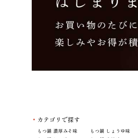
カテゴリで探す
もつ鍋 濃厚みそ味
もつ鍋 しょうゆ味