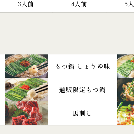
3人前
4人前
5
もつ鍋 しょうゆ味
通販限定もつ鍋
馬刺し