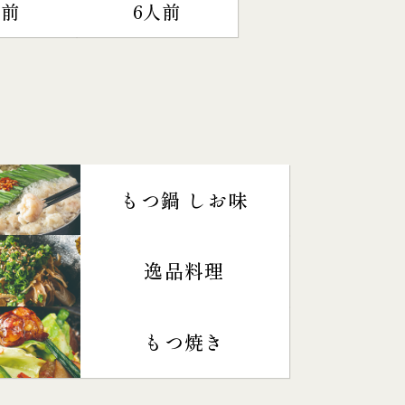
人前
6人前
もつ鍋 しお味
逸品料理
もつ焼き