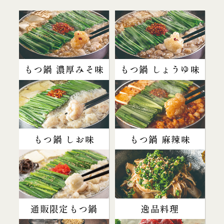
もつ鍋 濃厚みそ味
もつ鍋 しょうゆ味
もつ鍋 しお味
もつ鍋 麻辣味
通販限定もつ鍋
逸品料理