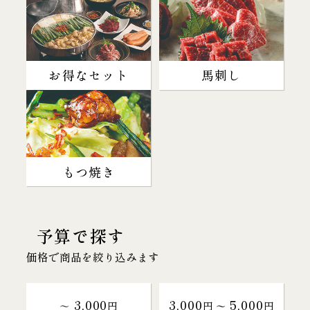
お得なセット
馬刺し
もつ焼き
予算で探す
価格で商品を絞り込みます
3,000
3,000
5,000
～
円
円 〜
円