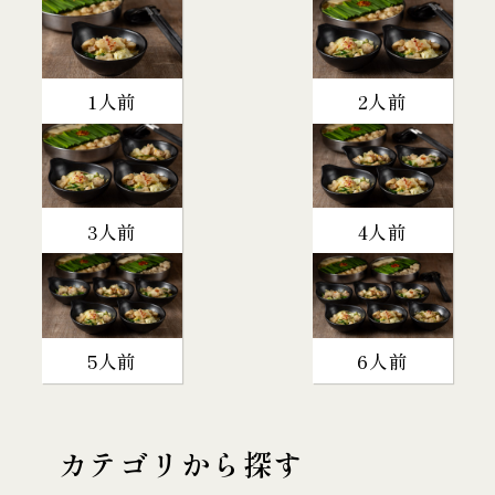
1人前
2人前
3人前
4人前
5人前
6人前
カテゴリから探す