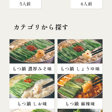
5人前
6人前
カテゴリから探す
もつ鍋 濃厚みそ味
もつ鍋 しょうゆ味
もつ鍋 しお味
もつ鍋 麻辣味