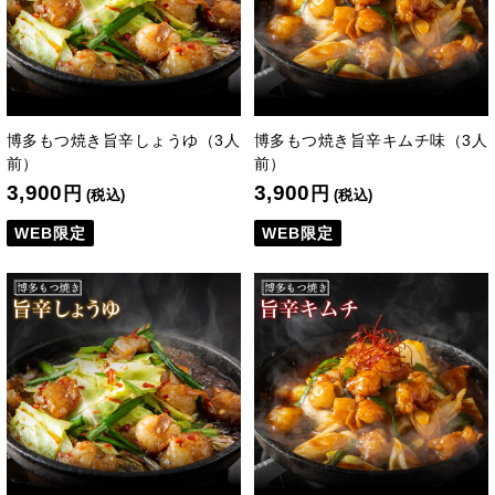
博多もつ焼き旨辛しょうゆ（3人
博多もつ焼き旨辛キムチ味（3人
前）
前）
3,900
3,900
円
円
(税込)
(税込)
WEB限定
WEB限定