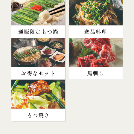
通販限定もつ鍋
逸品料理
お得なセット
馬刺し
もつ焼き