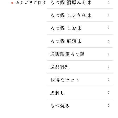
もつ鍋 濃厚みそ味
カテゴリで探す
もつ鍋 しょうゆ味
もつ鍋 しお味
もつ鍋 麻辣味
通販限定もつ鍋
逸品料理
お得なセット
馬刺し
もつ焼き