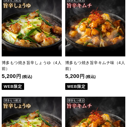
博多もつ焼き旨辛しょうゆ（4人
博多もつ焼き旨辛キムチ味（4人
前）
前）
5,200
5,200
円
円
(税込)
(税込)
WEB限定
WEB限定