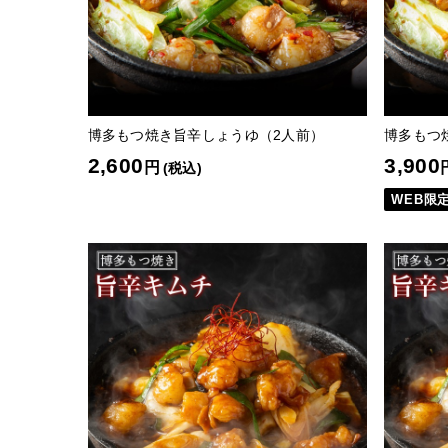
博多もつ焼き旨辛しょうゆ（2人前）
博多もつ
2,600
3,900
円
(税込)
WEB限