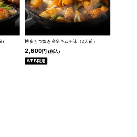
前）
博多もつ焼き旨辛キムチ味（2人前）
2,600
円
(税込)
WEB限定