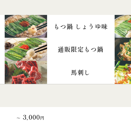
もつ鍋 しょうゆ味
通販限定もつ鍋
馬刺し
3,000
～
円