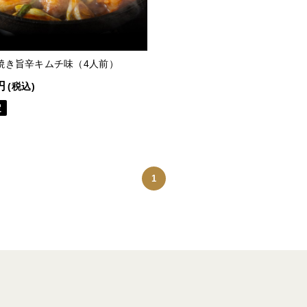
焼き旨辛キムチ味（4人前）
円
(税込)
定
1