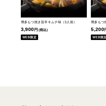
博多もつ焼き旨辛キムチ味（3人前）
博多もつ
3,900
5,200
円
(税込)
WEB限定
WEB限