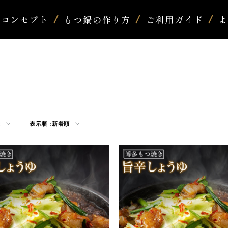
コンセプト
もつ鍋の作り方
ご利用ガイド
示
表示順 :
新着順