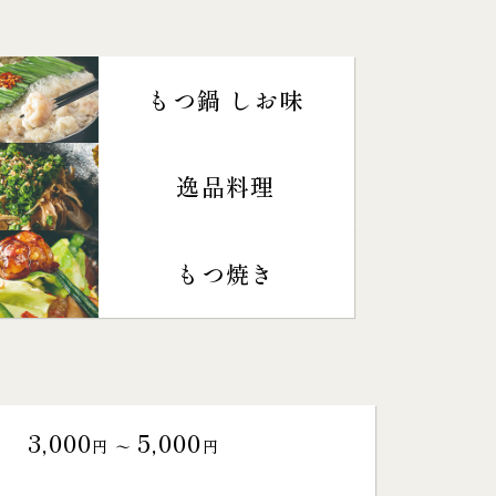
もつ鍋 しお味
逸品料理
もつ焼き
3,000
5,000
円 〜
円