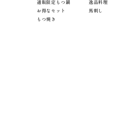
通販限定もつ鍋
逸品料理
お得なセット
馬刺し
もつ焼き