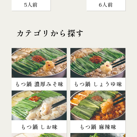
5人前
6人前
カテゴリから探す
もつ鍋 濃厚みそ味
もつ鍋 しょうゆ味
もつ鍋 しお味
もつ鍋 麻辣味