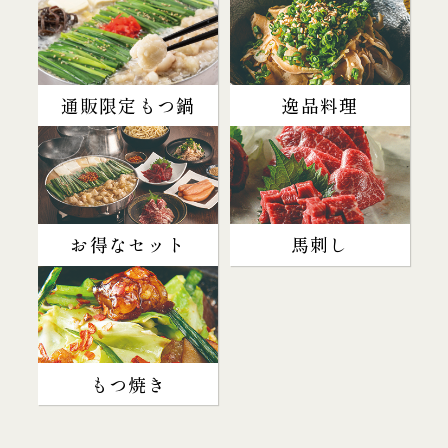
通販限定もつ鍋
逸品料理
お得なセット
馬刺し
もつ焼き