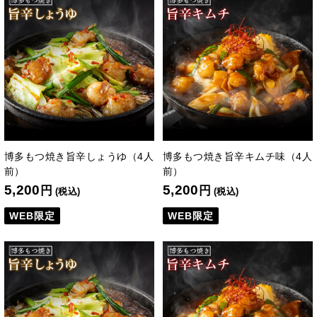
博多もつ焼き旨辛しょうゆ（4人
博多もつ焼き旨辛キムチ味（4人
前）
前）
5,200
5,200
円
円
(税込)
(税込)
WEB限定
WEB限定