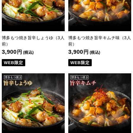
博多もつ焼き旨辛しょうゆ（3人
博多もつ焼き旨辛キムチ味（3人
前）
前）
3,900
3,900
円
円
(税込)
(税込)
WEB限定
WEB限定