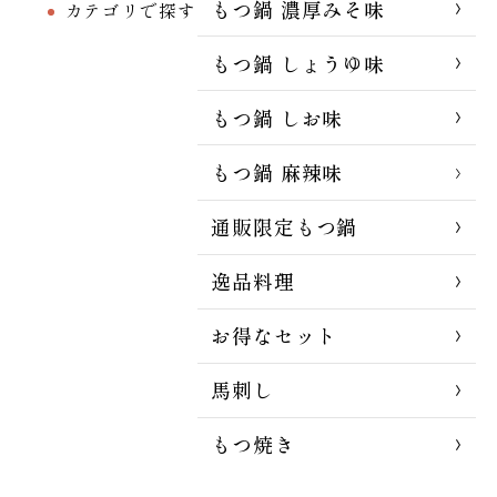
もつ鍋 濃厚みそ味
カテゴリで探す
もつ鍋 しょうゆ味
もつ鍋 しお味
もつ鍋 麻辣味
通販限定もつ鍋
逸品料理
お得なセット
馬刺し
もつ焼き