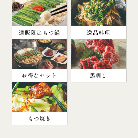
通販限定もつ鍋
逸品料理
お得なセット
馬刺し
もつ焼き