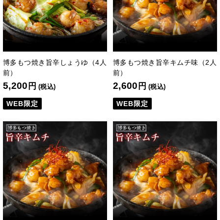
博多もつ焼き旨辛しょうゆ（4人
博多もつ焼き旨辛キムチ味（2人
前）
前）
5,200
2,600
円
円
(税込)
(税込)
WEB限定
WEB限定