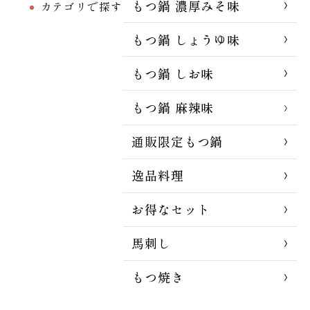
もつ鍋 濃厚みそ味
カテゴリで探す
もつ鍋 しょうゆ味
もつ鍋 しお味
もつ鍋 麻辣味
通販限定もつ鍋
逸品料理
お得なセット
馬刺し
もつ焼き