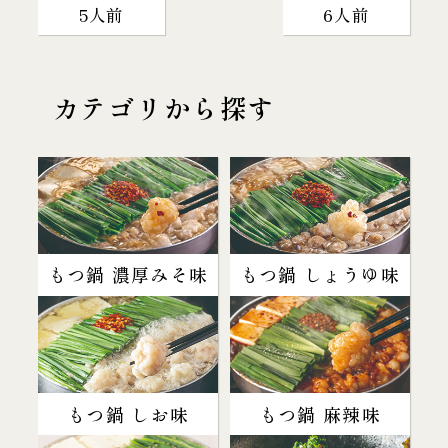
5人前
6人前
カテゴリから探す
もつ鍋 濃厚みそ味
もつ鍋 しょうゆ味
もつ鍋 しお味
もつ鍋 麻辣味