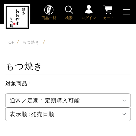
商品一覧
検索
ログイン
カート
TOP
もつ焼き
もつ焼き
対象商品：
通常／定期：
定期購入可能
表示順 :
発売日順