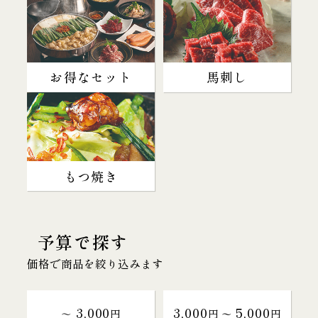
お得なセット
馬刺し
もつ焼き
予算で探す
価格で商品を絞り込みます
3,000
3,000
5,000
～
円
円 〜
円