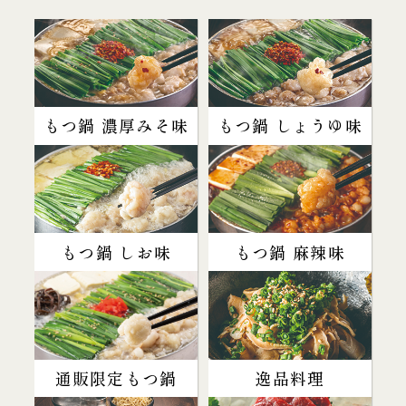
もつ鍋 濃厚みそ味
もつ鍋 しょうゆ味
もつ鍋 しお味
もつ鍋 麻辣味
通販限定もつ鍋
逸品料理