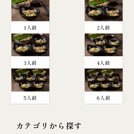
1人前
2人前
3人前
4人前
5人前
6人前
カテゴリから探す