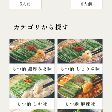
5人前
6人前
カテゴリから探す
もつ鍋 濃厚みそ味
もつ鍋 しょうゆ味
もつ鍋 しお味
もつ鍋 麻辣味