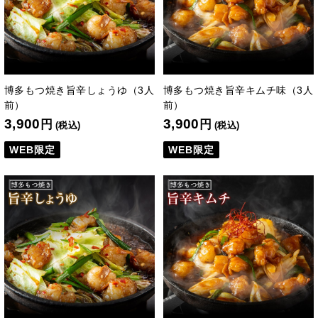
博多もつ焼き旨辛しょうゆ（3人
博多もつ焼き旨辛キムチ味（3人
前）
前）
3,900
3,900
円
円
(税込)
(税込)
WEB限定
WEB限定