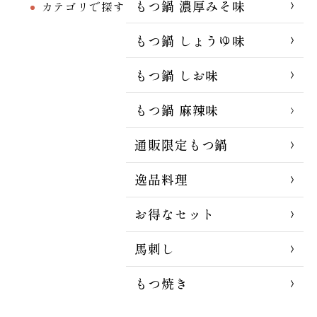
もつ鍋 濃厚みそ味
カテゴリで探す
もつ鍋 しょうゆ味
もつ鍋 しお味
もつ鍋 麻辣味
通販限定もつ鍋
逸品料理
お得なセット
馬刺し
もつ焼き