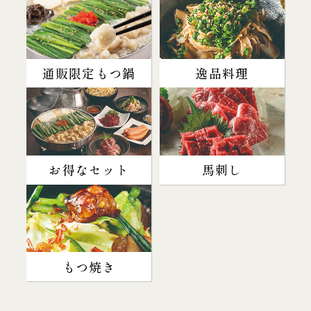
通販限定もつ鍋
逸品料理
お得なセット
馬刺し
もつ焼き