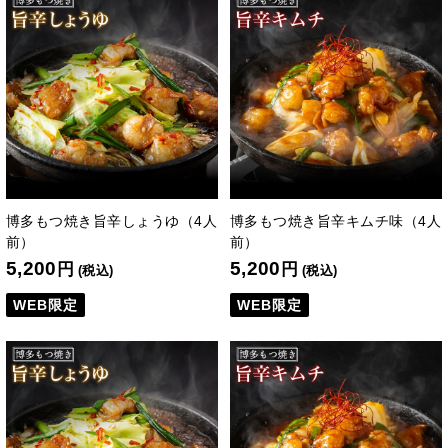
博多もつ焼き旨辛しょうゆ（4人
博多もつ焼き旨辛キムチ味（4人
前）
前）
5,200
5,200
円
円
(税込)
(税込)
WEB限定
WEB限定