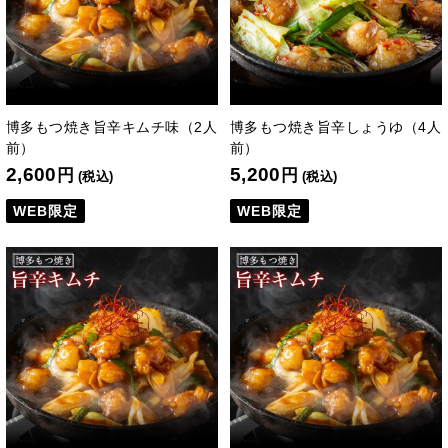
博多もつ焼き旨辛キムチ味（2人
博多もつ焼き旨辛しょうゆ（4人
前）
前）
2,600
5,200
円
円
(税込)
(税込)
WEB限定
WEB限定