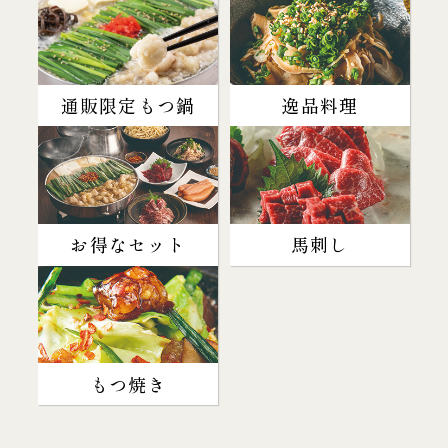
通販限定もつ鍋
逸品料理
お得なセット
馬刺し
もつ焼き