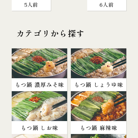
5人前
6人前
カテゴリから探す
もつ鍋 濃厚みそ味
もつ鍋 しょうゆ味
もつ鍋 しお味
もつ鍋 麻辣味