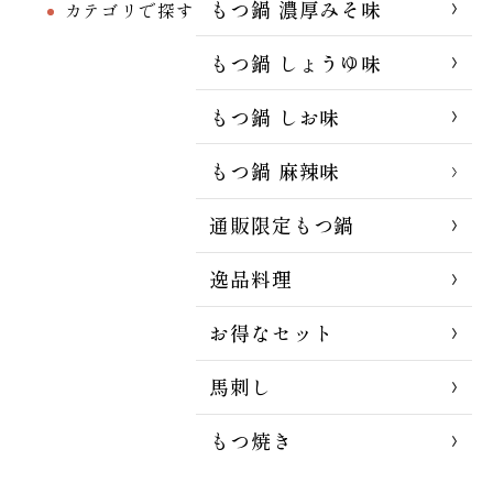
もつ鍋 濃厚みそ味
カテゴリで探す
もつ鍋 しょうゆ味
もつ鍋 しお味
もつ鍋 麻辣味
通販限定もつ鍋
逸品料理
お得なセット
馬刺し
もつ焼き