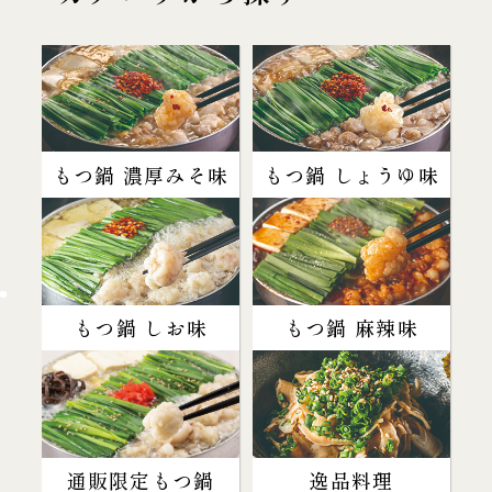
もつ鍋 濃厚みそ味
もつ鍋 しょうゆ味
もつ鍋 しお味
もつ鍋 麻辣味
通販限定もつ鍋
逸品料理