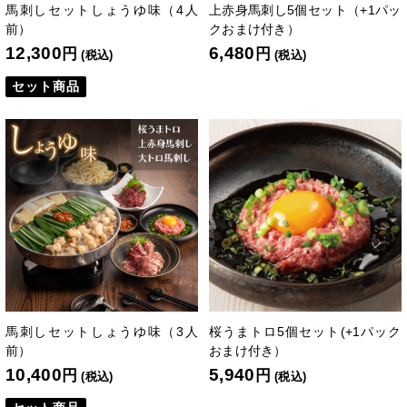
馬刺しセットしょうゆ味（4人
上赤身馬刺し5個セット（+1パッ
前）
クおまけ付き）
12,300
6,480
円
円
(税込)
(税込)
セット商品
馬刺しセットしょうゆ味（3人
桜うまトロ5個セット(+1パック
前）
おまけ付き）
10,400
5,940
円
円
(税込)
(税込)