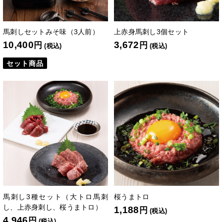
馬刺しセットみそ味（3人前）
上赤身馬刺し3個セット
10,400
3,672
円
円
(税込)
(税込)
セット商品
馬刺し3種セット（大トロ馬刺
桜うまトロ
し、上赤身刺し、桜うまトロ）
1,188
円
(税込)
4,946
円
(税込)