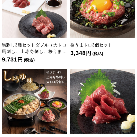
馬刺し3種セットダブル（大トロ
桜うまトロ3個セット
馬刺し、上赤身刺し、桜うまト
3,348
円
(税込)
ロ各2個）
9,731
円
(税込)