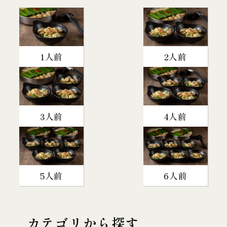
1人前
2人前
3人前
4人前
5人前
6人前
カテゴリから探す