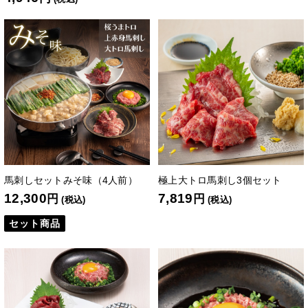
馬刺しセットみそ味（4人前）
極上大トロ馬刺し3個セット
12,300
7,819
円
円
(税込)
(税込)
セット商品