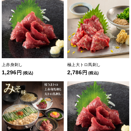
上赤身刺し
極上大トロ馬刺し
1,296
2,786
円
円
(税込)
(税込)