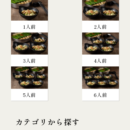
1人前
2人前
3人前
4人前
5人前
6人前
カテゴリから探す