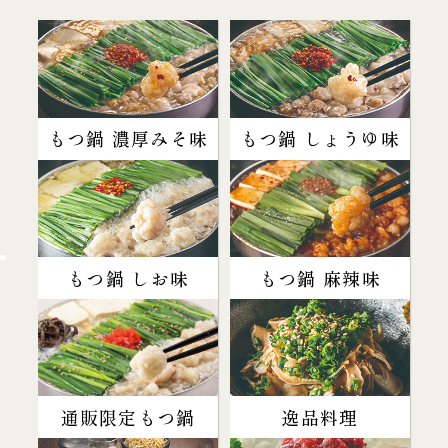
もつ鍋 濃厚みそ味
もつ鍋 しょうゆ味
もつ鍋 しお味
もつ鍋 麻辣味
通販限定もつ鍋
逸品料理