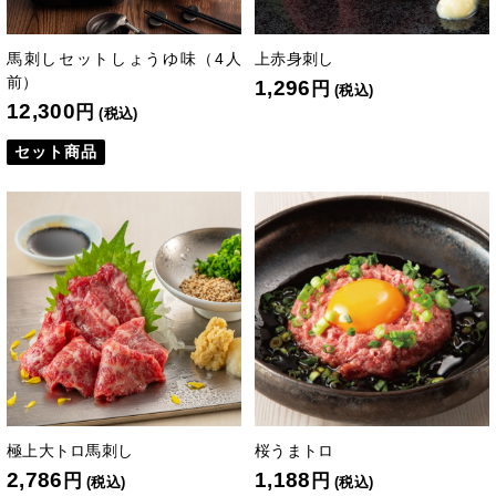
馬刺しセットしょうゆ味（4人
上赤身刺し
前）
1,296
円
(税込)
12,300
円
(税込)
セット商品
極上大トロ馬刺し
桜うまトロ
2,786
1,188
円
円
(税込)
(税込)