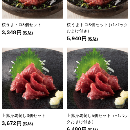
桜うまトロ3個セット
桜うまトロ5個セット(+1パック
おまけ付き）
3,348
円
(税込)
5,940
円
(税込)
上赤身馬刺し3個セット
上赤身馬刺し5個セット（+1パッ
クおまけ付き）
3,672
円
(税込)
6,480
円
(税込)