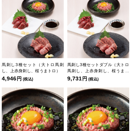
馬刺し3種セット（大トロ馬刺
馬刺し3種セットダブル（大トロ
し、上赤身刺し、桜うまトロ）
馬刺し、上赤身刺し、桜うまト
ロ各2個）
4,946
9,731
円
円
(税込)
(税込)