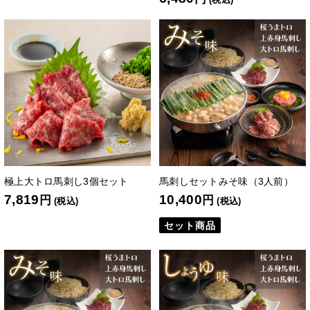
極上大トロ馬刺し3個セット
馬刺しセットみそ味（3人前）
7,819
10,400
円
円
(税込)
(税込)
セット商品