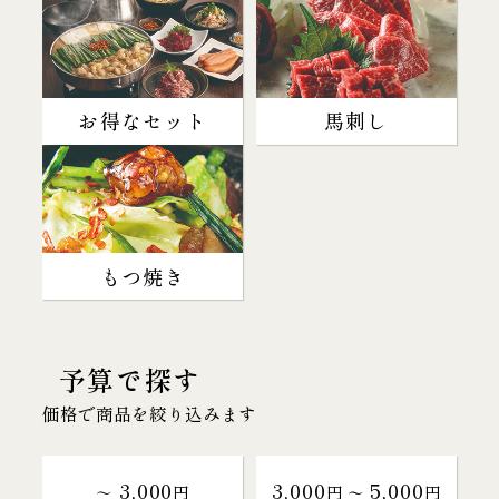
お得なセット
馬刺し
もつ焼き
予算で探す
価格で商品を絞り込みます
3,000
3,000
5,000
～
円
円 〜
円