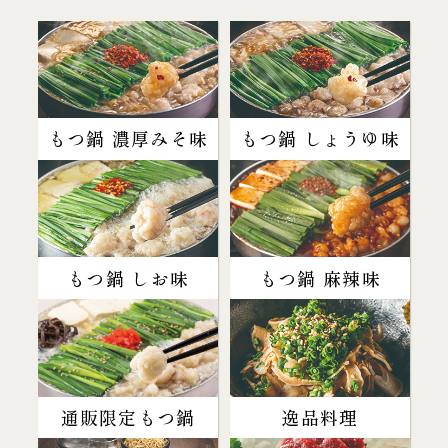
もつ鍋 濃厚みそ味
もつ鍋 しょうゆ味
もつ鍋 しお味
もつ鍋 麻辣味
通販限定もつ鍋
逸品料理