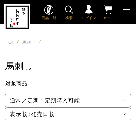
商品一覧
検索
ログイン
カート
TOP
馬刺し
馬刺し
対象商品：
通常／定期：
定期購入可能
表示順 :
発売日順