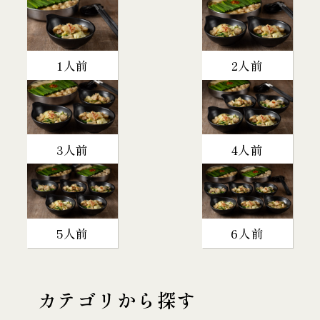
1人前
2人前
3人前
4人前
5人前
6人前
カテゴリから探す