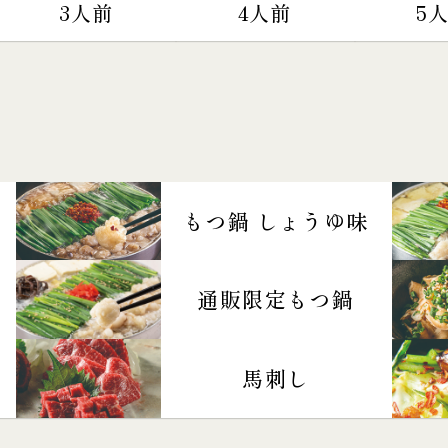
3人前
4人前
5
もつ鍋 しょうゆ味
通販限定もつ鍋
馬刺し