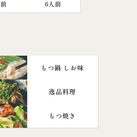
人前
6人前
もつ鍋 しお味
逸品料理
もつ焼き