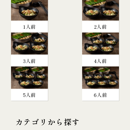
1人前
2人前
3人前
4人前
5人前
6人前
カテゴリから探す