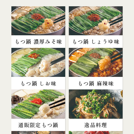
もつ鍋 濃厚みそ味
もつ鍋 しょうゆ味
もつ鍋 しお味
もつ鍋 麻辣味
通販限定もつ鍋
逸品料理