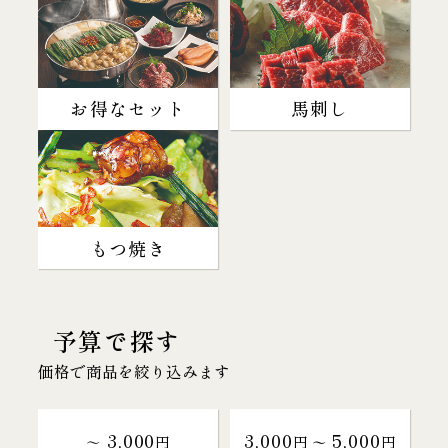
お得なセット
馬刺し
もつ焼き
予算で探す
価格で商品を絞り込みます
3,000
3,000
5,000
～
円
円 〜
円