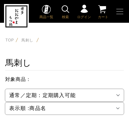
商品一覧
検索
ログイン
カート
TOP
馬刺し
馬刺し
対象商品：
通常／定期：
定期購入可能
表示順 :
商品名