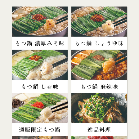
もつ鍋 濃厚みそ味
もつ鍋 しょうゆ味
もつ鍋 しお味
もつ鍋 麻辣味
通販限定もつ鍋
逸品料理