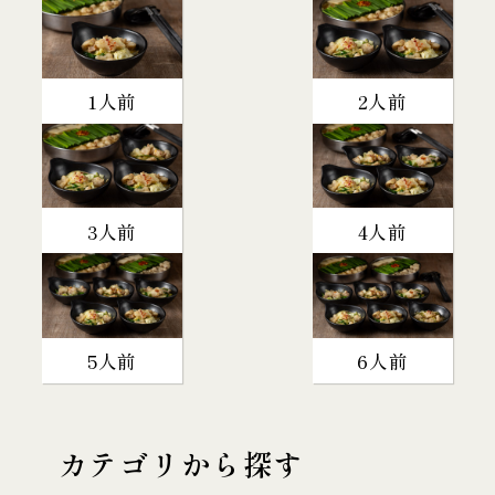
1人前
2人前
3人前
4人前
5人前
6人前
カテゴリから探す