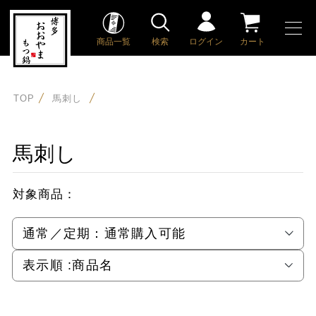
商品一覧
検索
ログイン
カート
TOP
馬刺し
馬刺し
対象商品：
通常／定期：
通常購入可能
表示順 :
商品名