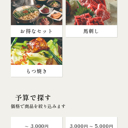
お得なセット
馬刺し
もつ焼き
予算で探す
価格で商品を絞り込みます
3,000
3,000
5,000
～
円
円 〜
円