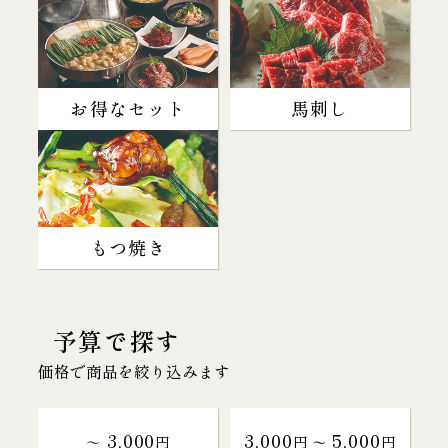
お得なセット
馬刺し
もつ焼き
予算で探す
価格で商品を絞り込みます
3,000
3,000
5,000
～
円
円 〜
円