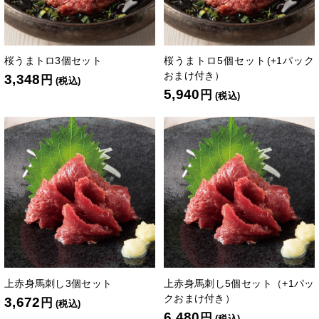
桜うまトロ3個セット
桜うまトロ5個セット(+1パック
おまけ付き）
3,348
円
(税込)
5,940
円
(税込)
上赤身馬刺し3個セット
上赤身馬刺し5個セット（+1パッ
クおまけ付き）
3,672
円
(税込)
6,480
円
(税込)