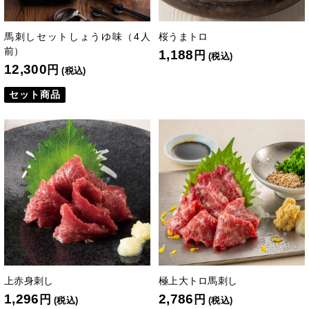
馬刺しセットしょうゆ味（4人
桜うまトロ
前）
1,188
円
(税込)
12,300
円
(税込)
セット商品
上赤身刺し
極上大トロ馬刺し
1,296
2,786
円
円
(税込)
(税込)