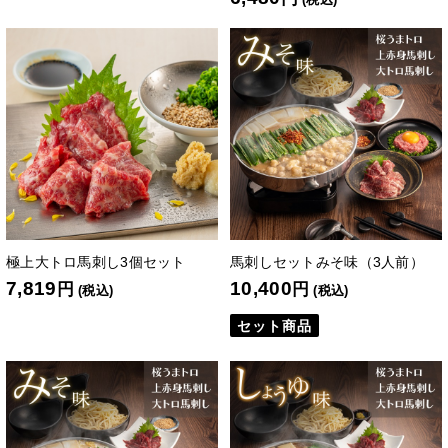
極上大トロ馬刺し3個セット
馬刺しセットみそ味（3人前）
7,819
10,400
円
円
(税込)
(税込)
セット商品