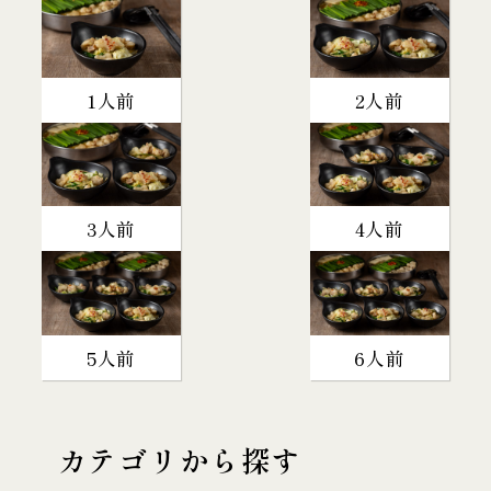
1人前
2人前
3人前
4人前
5人前
6人前
カテゴリから探す