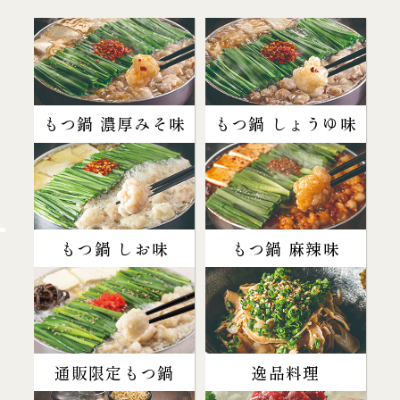
もつ鍋 濃厚みそ味
もつ鍋 しょうゆ味
もつ鍋 しお味
もつ鍋 麻辣味
通販限定もつ鍋
逸品料理