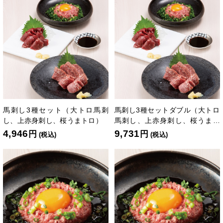
馬刺し3種セット（大トロ馬刺
馬刺し3種セットダブル（大トロ
し、上赤身刺し、桜うまトロ）
馬刺し、上赤身刺し、桜うまト
ロ各2個）
4,946
9,731
円
円
(税込)
(税込)