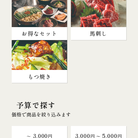
お得なセット
馬刺し
もつ焼き
予算で探す
価格で商品を絞り込みます
3,000
3,000
5,000
～
円
円 〜
円