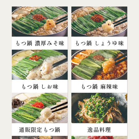
もつ鍋 濃厚みそ味
もつ鍋 しょうゆ味
もつ鍋 しお味
もつ鍋 麻辣味
通販限定もつ鍋
逸品料理