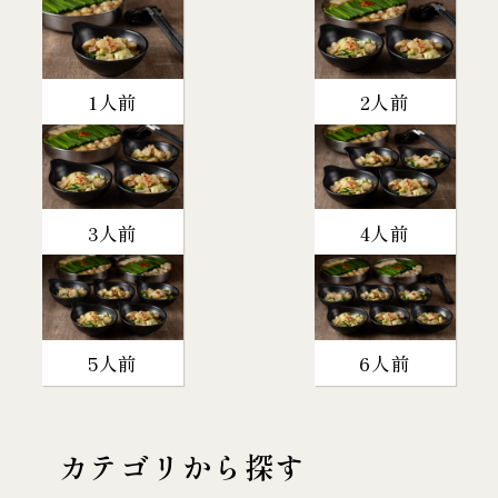
1人前
2人前
3人前
4人前
5人前
6人前
カテゴリから探す