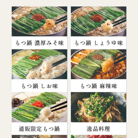
もつ鍋 濃厚みそ味
もつ鍋 しょうゆ味
もつ鍋 しお味
もつ鍋 麻辣味
通販限定もつ鍋
逸品料理