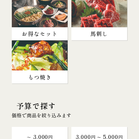
お得なセット
馬刺し
もつ焼き
予算で探す
価格で商品を絞り込みます
3,000
3,000
5,000
～
円
円 〜
円