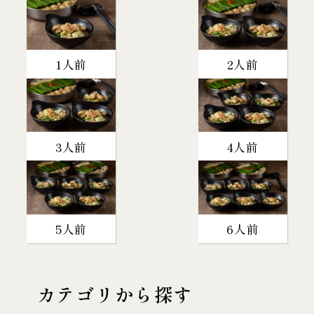
1人前
2人前
3人前
4人前
5人前
6人前
カテゴリから探す