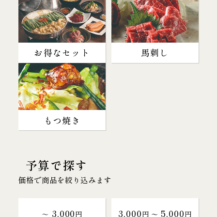
お得なセット
馬刺し
もつ焼き
予算で探す
価格で商品を絞り込みます
3,000
3,000
5,000
～
円
円 〜
円