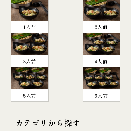
1人前
2人前
3人前
4人前
5人前
6人前
カテゴリから探す