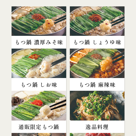
もつ鍋 濃厚みそ味
もつ鍋 しょうゆ味
もつ鍋 しお味
もつ鍋 麻辣味
通販限定もつ鍋
逸品料理