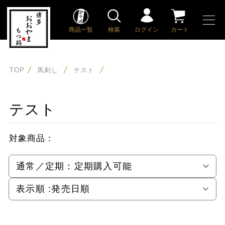
商品一覧
検索
ログイン
カート
TOP
馬刺し
テスト
テスト
対象商品：
通常／定期：
定期購入可能
表示順 :
発売日順