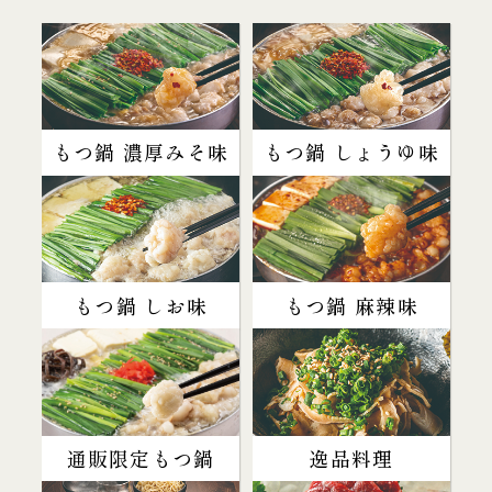
もつ鍋 濃厚みそ味
もつ鍋 しょうゆ味
もつ鍋 しお味
もつ鍋 麻辣味
通販限定もつ鍋
逸品料理