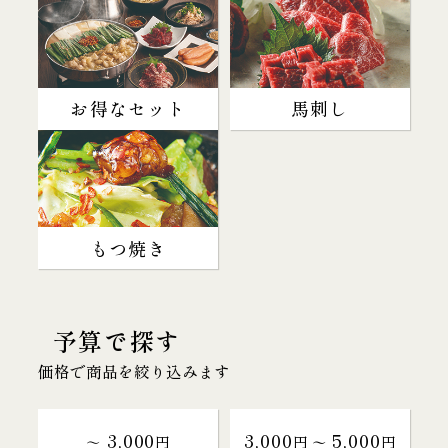
お得なセット
馬刺し
もつ焼き
予算で探す
価格で商品を絞り込みます
3,000
3,000
5,000
～
円
円 〜
円