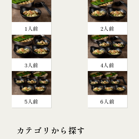
1人前
2人前
3人前
4人前
5人前
6人前
カテゴリから探す