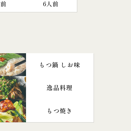
人前
6人前
もつ鍋 しお味
逸品料理
もつ焼き