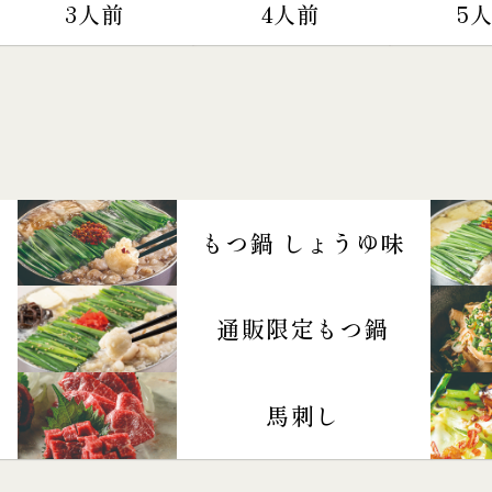
3人前
4人前
5
もつ鍋 しょうゆ味
通販限定もつ鍋
馬刺し