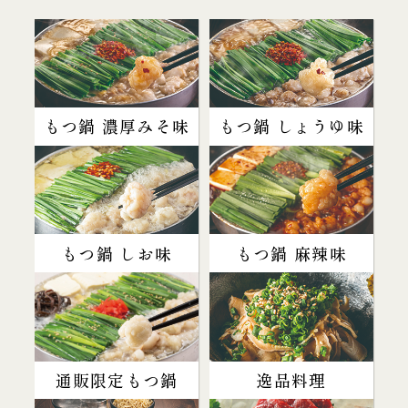
もつ鍋 濃厚みそ味
もつ鍋 しょうゆ味
もつ鍋 しお味
もつ鍋 麻辣味
通販限定もつ鍋
逸品料理