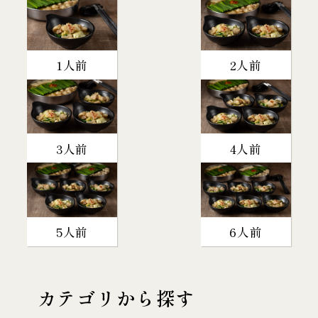
1人前
2人前
3人前
4人前
5人前
6人前
カテゴリから探す