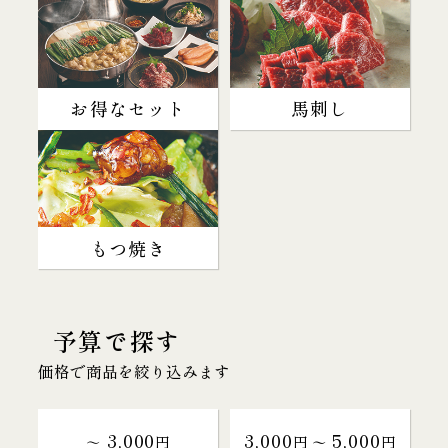
お得なセット
馬刺し
もつ焼き
予算で探す
価格で商品を絞り込みます
3,000
3,000
5,000
～
円
円 〜
円