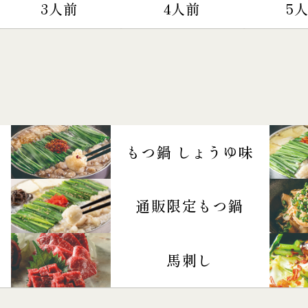
3人前
4人前
5
もつ鍋 しょうゆ味
通販限定もつ鍋
馬刺し