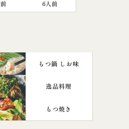
人前
6人前
もつ鍋 しお味
逸品料理
もつ焼き