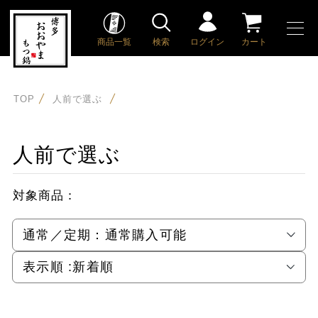
商品一覧
検索
ログイン
カート
TOP
人前で選ぶ
人前で選ぶ
対象商品：
通常／定期：
通常購入可能
表示順 :
新着順