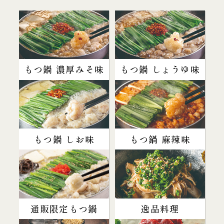
もつ鍋 濃厚みそ味
もつ鍋 しょうゆ味
もつ鍋 しお味
もつ鍋 麻辣味
通販限定もつ鍋
逸品料理