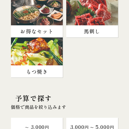
お得なセット
馬刺し
もつ焼き
予算で探す
価格で商品を絞り込みます
3,000
3,000
5,000
～
円
円 〜
円