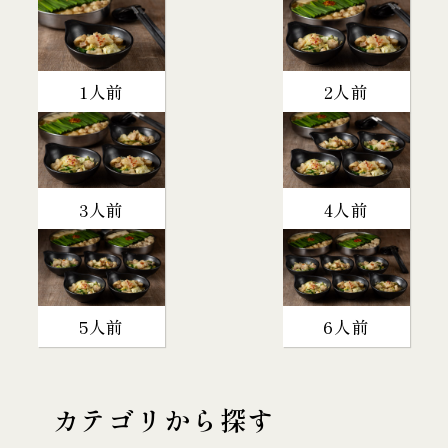
1人前
2人前
3人前
4人前
5人前
6人前
カテゴリから探す