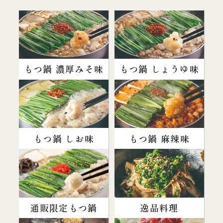
もつ鍋 濃厚みそ味
もつ鍋 しょうゆ味
もつ鍋 しお味
もつ鍋 麻辣味
通販限定もつ鍋
逸品料理