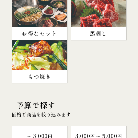
お得なセット
馬刺し
もつ焼き
予算で探す
価格で商品を絞り込みます
3,000
3,000
5,000
～
円
円 〜
円