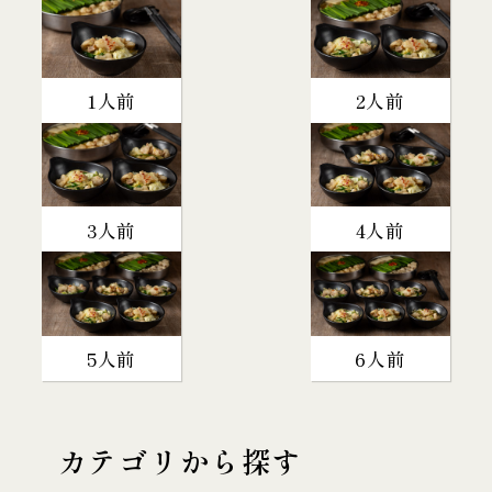
1人前
2人前
3人前
4人前
5人前
6人前
カテゴリから探す