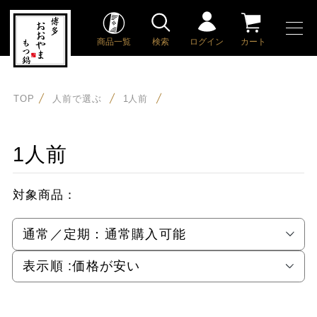
商品一覧
検索
ログイン
カート
TOP
人前で選ぶ
1人前
1人前
対象商品：
通常／定期：
通常購入可能
表示順 :
価格が安い