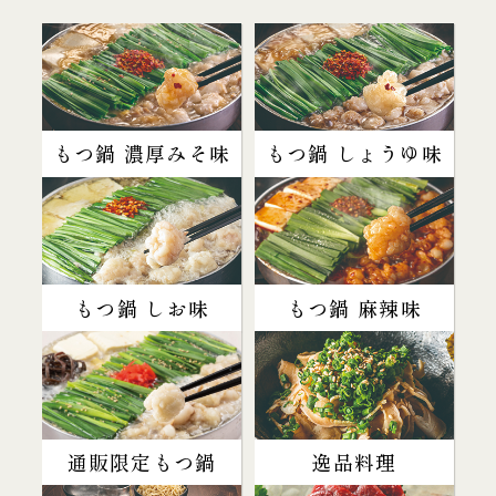
もつ鍋 濃厚みそ味
もつ鍋 しょうゆ味
もつ鍋 しお味
もつ鍋 麻辣味
通販限定もつ鍋
逸品料理