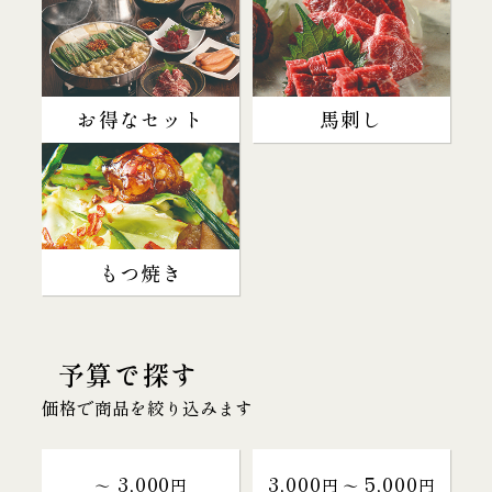
お得なセット
馬刺し
もつ焼き
予算で探す
価格で商品を絞り込みます
3,000
3,000
5,000
～
円
円 〜
円