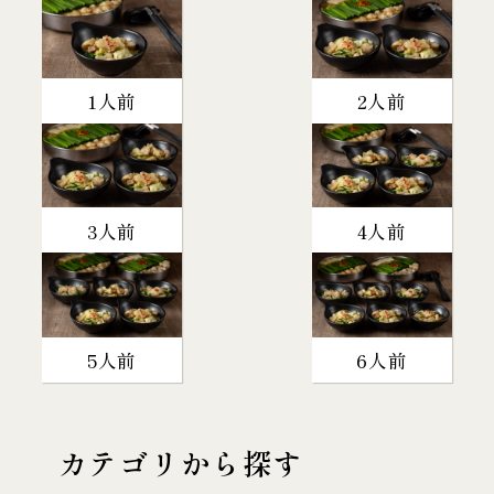
1人前
2人前
3人前
4人前
5人前
6人前
カテゴリから探す