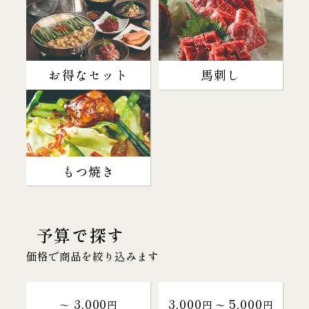
お得なセット
馬刺し
もつ焼き
予算で探す
価格で商品を絞り込みます
3,000
3,000
5,000
～
円
円 〜
円