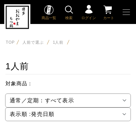
商品一覧
検索
ログイン
カート
TOP
人前で選ぶ
1人前
1人前
対象商品：
通常／定期：
すべて表示
表示順 :
発売日順