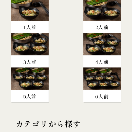
1人前
2人前
3人前
4人前
5人前
6人前
カテゴリから探す