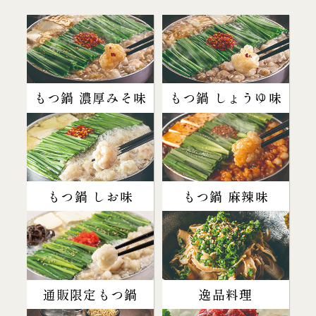
もつ鍋 濃厚みそ味
もつ鍋 しょうゆ味
もつ鍋 しお味
もつ鍋 麻辣味
通販限定もつ鍋
逸品料理