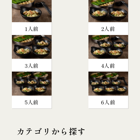
1人前
2人前
3人前
4人前
5人前
6人前
カテゴリから探す