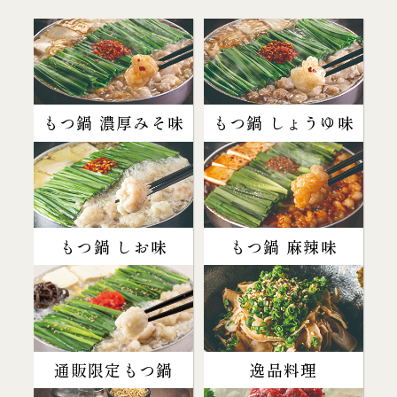
もつ鍋 濃厚みそ味
もつ鍋 しょうゆ味
もつ鍋 しお味
もつ鍋 麻辣味
通販限定もつ鍋
逸品料理