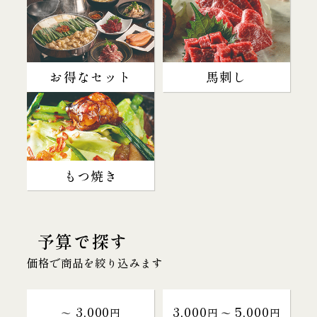
お得なセット
馬刺し
もつ焼き
予算で探す
価格で商品を絞り込みます
3,000
3,000
5,000
～
円
円 〜
円