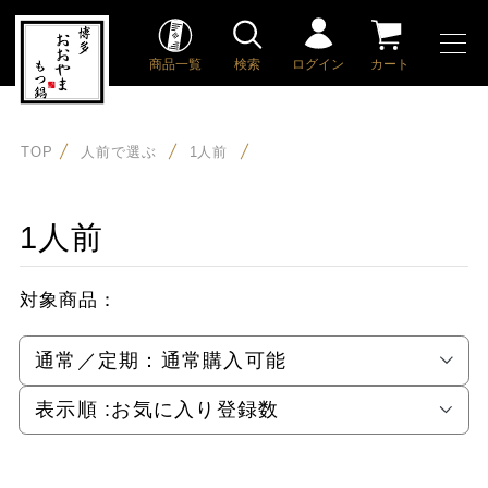
商品一覧
検索
ログイン
カート
TOP
人前で選ぶ
1人前
1人前
対象商品：
通常／定期：
通常購入可能
表示順 :
お気に入り登録数